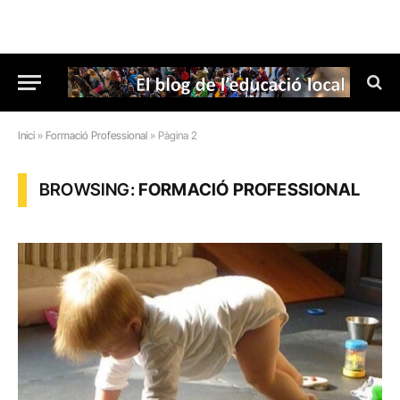
Inici
»
Formació Professional
»
Pàgina 2
BROWSING:
FORMACIÓ PROFESSIONAL