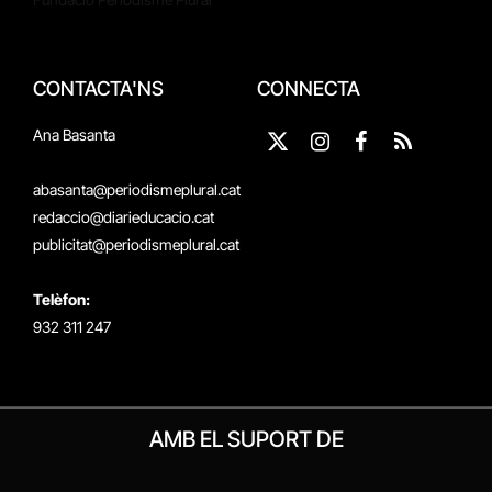
CONTACTA'NS
CONNECTA
Ana Basanta
X
Instagram
Facebook
RSS
(Twitter)
abasanta@periodismeplural.cat
redaccio@diarieducacio.cat
publicitat@periodismeplural.cat
Telèfon:
932 311 247
AMB EL SUPORT DE