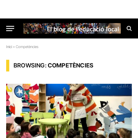
Inici
»
Competències
BROWSING:
COMPETÈNCIES