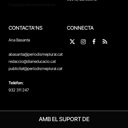
Fundació Periodisme Plural
CONTACTA'NS
CONNECTA
Ana Basanta
X
Instagram
Facebook
RSS
(Twitter)
abasanta@periodismeplural.cat
redaccio@diarieducacio.cat
publicitat@periodismeplural.cat
Telèfon:
932 311 247
AMB EL SUPORT DE