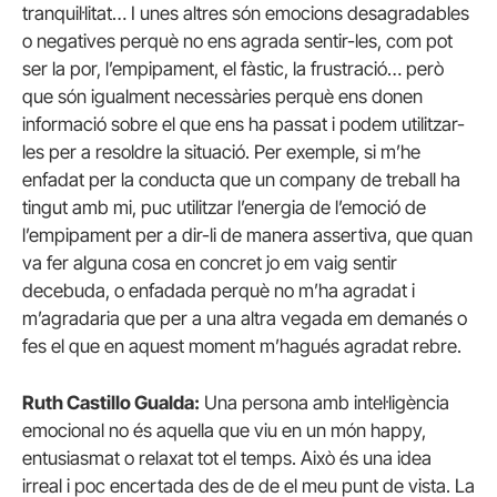
tranquil·litat… I unes altres són emocions desagradables
o negatives perquè no ens agrada sentir-les, com pot
ser la por, l’empipament, el fàstic, la frustració… però
que són igualment necessàries perquè ens donen
informació sobre el que ens ha passat i podem utilitzar-
les per a resoldre la situació. Per exemple, si m’he
enfadat per la conducta que un company de treball ha
tingut amb mi, puc utilitzar l’energia de l’emoció de
l’empipament per a dir-li de manera assertiva, que quan
va fer alguna cosa en concret jo em vaig sentir
decebuda, o enfadada perquè no m’ha agradat i
m’agradaria que per a una altra vegada em demanés o
fes el que en aquest moment m’hagués agradat rebre.
Ruth Castillo Gualda:
Una persona amb intel·ligència
emocional no és aquella que viu en un món happy,
entusiasmat o relaxat tot el temps. Això és una idea
irreal i poc encertada des de de el meu punt de vista. La