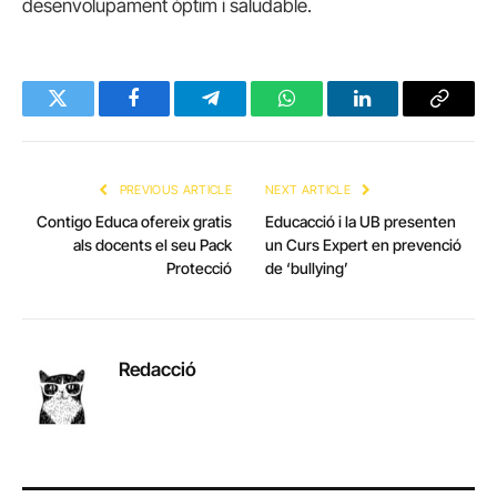
desenvolupament òptim i saludable.
Twitter
Facebook
Telegram
WhatsApp
LinkedIn
Copy
Link
PREVIOUS ARTICLE
NEXT ARTICLE
Contigo Educa ofereix gratis
Educacció i la UB presenten
als docents el seu Pack
un Curs Expert en prevenció
Protecció
de ‘bullying’
Redacció