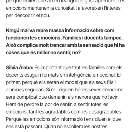
perquè inciten que al nen li vingui de gust aprendre. Les
emocions mantenen la curiositat i afavoreixen l’interès
per descobrir el nou.
Ningú mai va rebre massa informació sobre com
funcionen les emocions. Famílies i docents tampoc.
Això complica molt trencar amb la sensació que hi ha
coses que és millor no sentir, no?
Silvia Àlaba:
És important que tant les famílies com els
docents estiguin formats en intel·ligència emocional. El
primer, perquè ells seran el model que els seus fills i
alumnes seguiran. Si no regulen bé les seves emocions
serà complicat que demanin als menors que ho facin.
Hem de perdre la por de sentir, a sentir totes les
emocions, tant les agradables com les desagradables.
Perquè les emocions són informació i ens diuen el que
ens està passant. Quan no escoltem les nostres