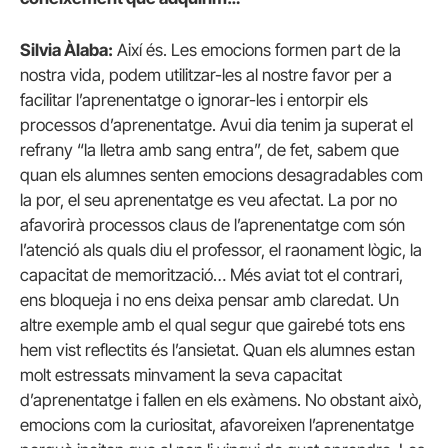
Silvia Àlaba:
Així és. Les emocions formen part de la
nostra vida, podem utilitzar-les al nostre favor per a
facilitar l’aprenentatge o ignorar-les i entorpir els
processos d’aprenentatge. Avui dia tenim ja superat el
refrany “la lletra amb sang entra”, de fet, sabem que
quan els alumnes senten emocions desagradables com
la por, el seu aprenentatge es veu afectat. La por no
afavorirà processos claus de l’aprenentatge com són
l’atenció als quals diu el professor, el raonament lògic, la
capacitat de memorització… Més aviat tot el contrari,
ens bloqueja i no ens deixa pensar amb claredat. Un
altre exemple amb el qual segur que gairebé tots ens
hem vist reflectits és l’ansietat. Quan els alumnes estan
molt estressats minvament la seva capacitat
d’aprenentatge i fallen en els exàmens. No obstant això,
emocions com la curiositat, afavoreixen l’aprenentatge