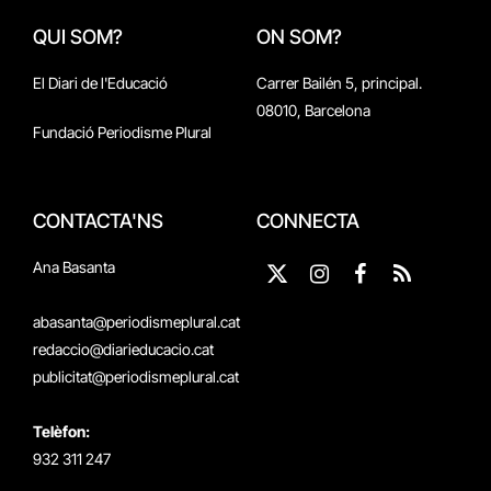
QUI SOM?
ON SOM?
El Diari de l'Educació
Carrer Bailén 5, principal.
08010, Barcelona
Fundació Periodisme Plural
CONTACTA'NS
CONNECTA
Ana Basanta
X
Instagram
Facebook
RSS
(Twitter)
abasanta@periodismeplural.cat
redaccio@diarieducacio.cat
publicitat@periodismeplural.cat
Telèfon:
932 311 247