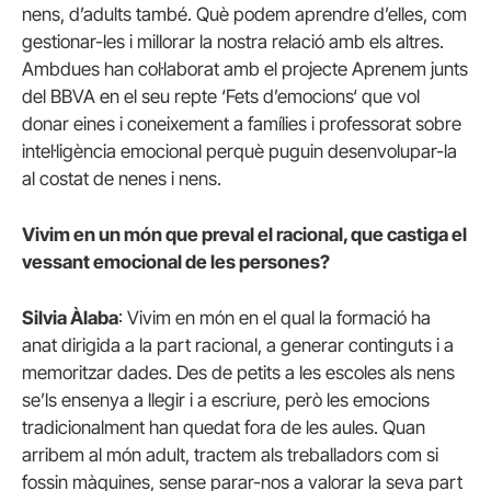
nens, d’adults també. Què podem aprendre d’elles, com
gestionar-les i millorar la nostra relació amb els altres.
Ambdues han col·laborat amb el projecte Aprenem junts
del BBVA en el seu repte ‘Fets d’emocions‘ que vol
donar eines i coneixement a famílies i professorat sobre
intel·ligència emocional perquè puguin desenvolupar-la
al costat de nenes i nens.
Vivim en un món que preval el racional, que castiga el
vessant emocional de les persones?
Silvia Àlaba
: Vivim en món en el qual la formació ha
anat dirigida a la part racional, a generar continguts i a
memoritzar dades. Des de petits a les escoles als nens
se’ls ensenya a llegir i a escriure, però les emocions
tradicionalment han quedat fora de les aules. Quan
arribem al món adult, tractem als treballadors com si
fossin màquines, sense parar-nos a valorar la seva part