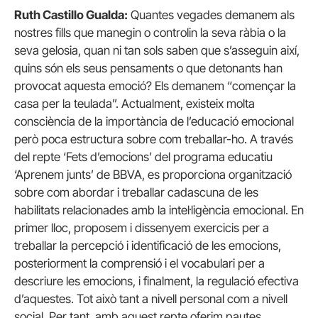
Ruth Castillo Gualda:
Quantes vegades demanem als
nostres fills que manegin o controlin la seva ràbia o la
seva gelosia, quan ni tan sols saben que s’asseguin així,
quins són els seus pensaments o que detonants han
provocat aquesta emoció? Els demanem “començar la
casa per la teulada”. Actualment, existeix molta
consciència de la importància de l’educació emocional
però poca estructura sobre com treballar-ho. A través
del repte ‘Fets d’emocions’ del programa educatiu
‘Aprenem junts’ de BBVA, es proporciona organització
sobre com abordar i treballar cadascuna de les
habilitats relacionades amb la intel·ligència emocional. En
primer lloc, proposem i dissenyem exercicis per a
treballar la percepció i identificació de les emocions,
posteriorment la comprensió i el vocabulari per a
descriure les emocions, i finalment, la regulació efectiva
d’aquestes. Tot això tant a nivell personal com a nivell
social. Per tant, amb aquest repte oferim pautes