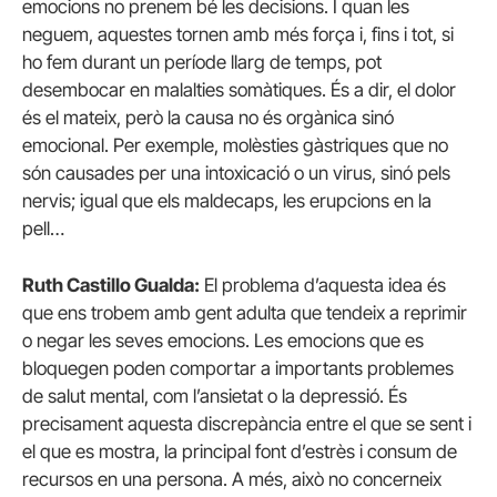
emocions no prenem bé les decisions. I quan les
neguem, aquestes tornen amb més força i, fins i tot, si
ho fem durant un període llarg de temps, pot
desembocar en malalties somàtiques. És a dir, el dolor
és el mateix, però la causa no és orgànica sinó
emocional. Per exemple, molèsties gàstriques que no
són causades per una intoxicació o un virus, sinó pels
nervis; igual que els maldecaps, les erupcions en la
pell…
Ruth Castillo Gualda:
El problema d’aquesta idea és
que ens trobem amb gent adulta que tendeix a reprimir
o negar les seves emocions. Les emocions que es
bloquegen poden comportar a importants problemes
de salut mental, com l’ansietat o la depressió. És
precisament aquesta discrepància entre el que se sent i
el que es mostra, la principal font d’estrès i consum de
recursos en una persona. A més, això no concerneix