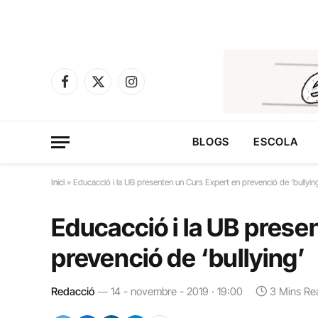
Facebook
X
Instagram
(Twitter)
BLOGS
ESCOLA
Inici
»
Educacció i la UB presenten un Curs Expert en prevenció de ‘bullyin
Educacció i la UB prese
prevenció de ‘bullying’
Redacció
14 - novembre - 2019 · 19:00
3 Mins Re