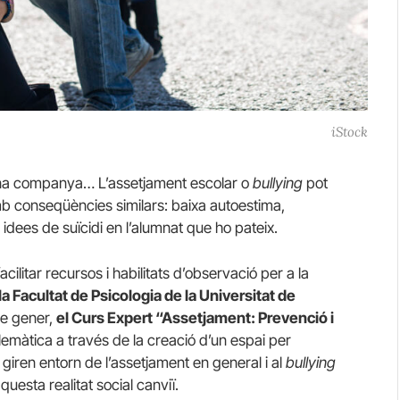
iStock
una companya… L’assetjament escolar o
bullying
pot
b conseqüències similars: baixa autoestima,
, idees de suïcidi en l’alumnat que ho pateix.
ilitar recursos i habilitats d’observació per a la
a Facultat de Psicologia de la Universitat de
de gener,
el Curs Expert “Assetjament: Prevenció i
lemàtica a través de la creació d’un espai per
giren entorn de l’assetjament en general i al
bullying
questa realitat social canviï.