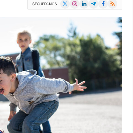
X
Instagram
LinkedIn
Telegram
Facebook
RSS
SEGUEIX-NOS
(Twitter)