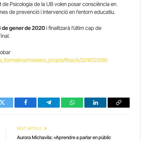
t de Psicologia de la UB volen posar consciència en
nes de prevenció i intervenció en l’entorn educatiu.
 18 de gener de 2020
i finalitzarà l’últim cap de
inal.
robar
a_formativa/masters_propis/fitxa/A/201812008/
Twitter
Facebook
Telegram
WhatsApp
LinkedIn
Copy
Link
NEXT ARTICLE
Aurora Michavila: «Aprendre a parlar en públic