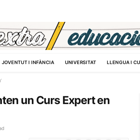
JOVENTUT I INFÀNCIA
UNIVERSITAT
LLENGUA I C
g’
nten un Curs Expert en
ad