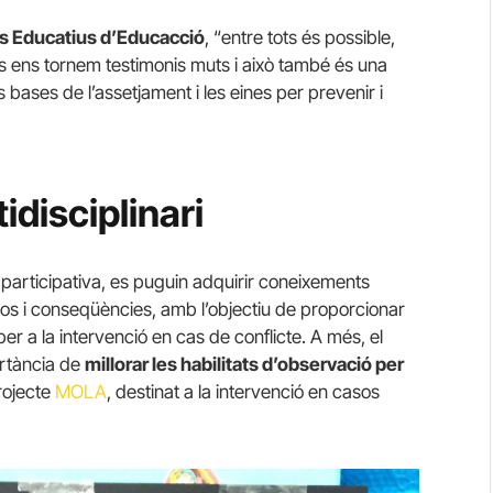
s Educatius d’Educacció
, “entre tots és possible,
s ens tornem testimonis muts i això també és una
 bases de l’assetjament i les eines per prevenir i
idisciplinari
participativa, es puguin adquirir coneixements
sos i conseqüències, amb l’objectiu de proporcionar
per a la intervenció en cas de conflicte. A més, el
ortància de
millorar les habilitats d’observació per
projecte
MOLA
, destinat a la intervenció en casos