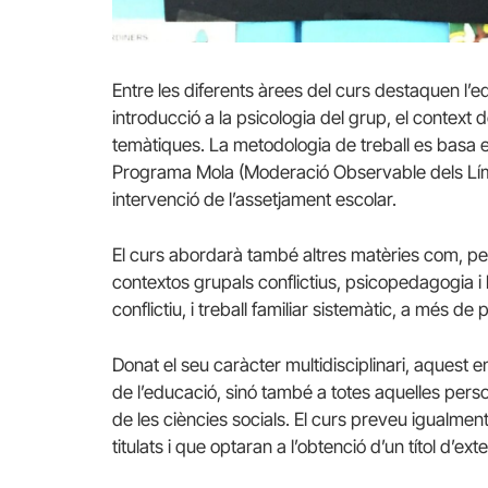
Entre les diferents àrees del curs destaquen l’e
introducció a la psicologia del grup, el context d
temàtiques. La metodologia de treball es basa en
Programa Mola (Moderació Observable dels Límits
intervenció de l’assetjament escolar.
El curs abordarà també altres matèries com, pe
contextos grupals conflictius, psicopedagogia i 
conflictiu, i treball familiar sistemàtic, a més 
Donat el seu caràcter multidisciplinari, aquest 
de l’educació, sinó també a totes aquelles pers
de les ciències socials. El curs preveu igualmen
titulats i que optaran a l’obtenció d’un títol d’ext