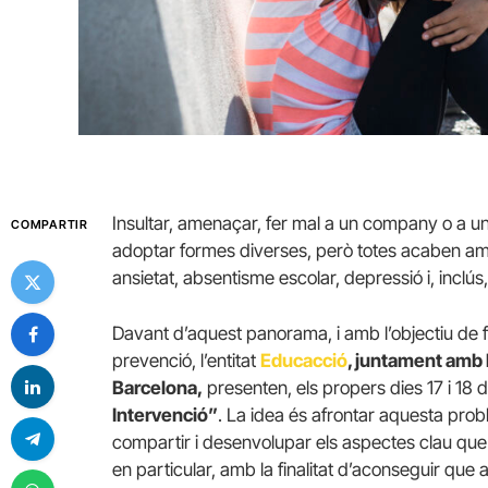
Insultar, amenaçar, fer mal a un company o a 
COMPARTIR
adoptar formes diverses, però totes acaben am
ansietat, absentisme escolar, depressió i, inclús
Davant d’aquest panorama, i amb l’objectiu de fac
prevenció, l’entitat
Educacció
, juntament amb l
Barcelona,
presenten, els propers dies 17 i 18 
Intervenció”
. La idea és afrontar aquesta prob
compartir i desenvolupar els aspectes clau que 
en particular, amb la finalitat d’aconseguir que a