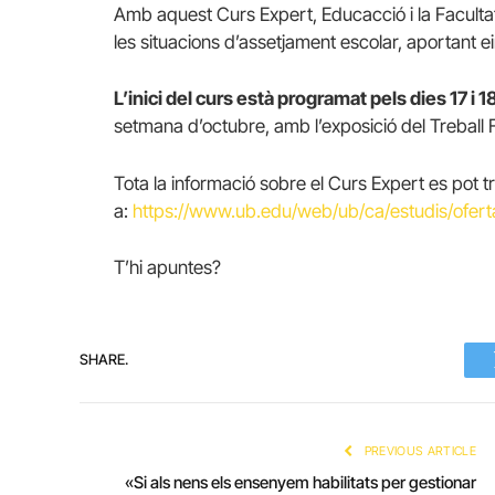
Amb aquest Curs Expert, Educacció i la Faculta
les situacions d’assetjament escolar, aportant ei
L’inici del curs està programat pels dies 17 i
setmana d’octubre, amb l’exposició del Treball F
Tota la informació sobre el Curs Expert es pot t
a:
https://www.ub.edu/web/ub/ca/estudis/ofert
T’hi apuntes?
SHARE.
PREVIOUS ARTICLE
«Si als nens els ensenyem habilitats per gestionar