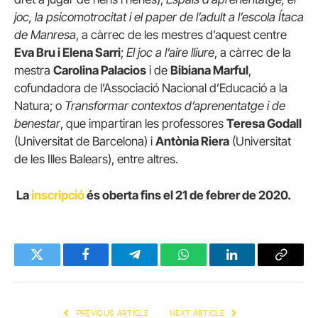
joc, la psicomotrocitat i el paper de l’adult a l’escola Ítaca
de Manresa
, a càrrec de les mestres d’aquest centre
Eva Bru i Elena Sarri
;
El joc a l’aire lliure
, a càrrec de la
mestra
Carolina Palacios
i de
Bibiana Marful
,
cofundadora de l’Associació Nacional d’Educació a la
Natura; o
Transformar contextos d’aprenentatge i de
benestar
, que impartiran les professores
Teresa Godall
(Universitat de Barcelona) i
Antònia Riera
(Universitat
de les Illes Balears), entre altres.
La
inscripció
és oberta fins el 21 de febrer de 2020.
Twitter
Facebook
Telegram
WhatsApp
LinkedIn
Copy
Link
PREVIOUS ARTICLE
NEXT ARTICLE