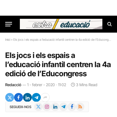
Inici
»
Els jocs i els espais a l’educació infantil centren la 4a edició de l’Educongress
Els jocs i els espais a
l’educació infantil centren la 4a
edició de l’Educongress
Redacció
1 - febrer - 2020 · 11:02
3 Mins Read
X
Instagram
LinkedIn
Telegram
Facebook
RSS
SEGUEIX-NOS
(Twitter)