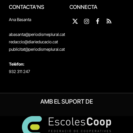
CONTACTA'NS
CONNECTA
Ana Basanta
X
Instagram
Facebook
RSS
(Twitter)
abasanta@periodismeplural.cat
redaccio@diarieducacio.cat
publicitat@periodismeplural.cat
Telèfon:
932 311 247
AMB EL SUPORT DE