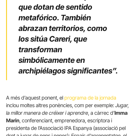
que dotan de sentido
metafórico. También
abrazan territorios, como
los sitúa Careri, que
transforman
simbólicamente en
archipiélagos significantes”.
A més d’aquest ponent, el
programa de la jornada
inclou moltes altres ponències, com per exemple:
Jugar,
la millor manera de créixer i aprendre
, a càrrec d’
Imma
Marin
, conferenciant, emprenedora, escriptora i
presidenta de l’Associació IPA Espanya (associació pel
dret a jugar de nens i nenes);
Espais d’aprenentatge, el