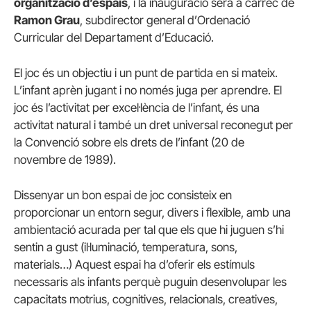
organització d’espais
, i la inauguració serà a càrrec de
Ramon Grau
, subdirector general d’Ordenació
Curricular del Departament d’Educació.
El joc és un objectiu i un punt de partida en si mateix.
L’infant aprèn jugant i no només juga per aprendre. El
joc és l’activitat per excel·lència de l’infant, és una
activitat natural i també un dret universal reconegut per
la Convenció sobre els drets de l’infant (20 de
novembre de 1989).
Dissenyar un bon espai de joc consisteix en
proporcionar un entorn segur, divers i flexible, amb una
ambientació acurada per tal que els que hi juguen s’hi
sentin a gust (il·luminació, temperatura, sons,
materials…) Aquest espai ha d’oferir els estímuls
necessaris als infants perquè puguin desenvolupar les
capacitats motrius, cognitives, relacionals, creatives,