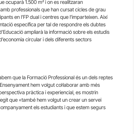
 ocuparà 1.500 m² i on es realitzaran
s amb professionals que han cursat cicles de grau
pants en l’FP dual i centres que l’imparteixen. Així
ientació específica per tal de respondre els dubtes
 d’Educació ampliarà la informació sobre els estudis
’economia circular i dels diferents sectors
sabem que la Formació Professional és un dels reptes
e l’Ensenyament hem volgut col·laborar amb més
perspectiva pràctica i experiencial, es mostrin
afegit que «també hem volgut un crear un servei
 acompanyament els estudiants i que estem segurs