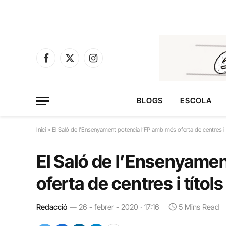
Facebook
X
Instagram
(Twitter)
BLOGS
ESCOLA
Inici
»
El Saló de l’Ensenyament potencia l’FP amb més oferta de centres i t
El Saló de l’Ensenyame
oferta de centres i títols
Redacció
26 - febrer - 2020 · 17:16
5 Mins Read