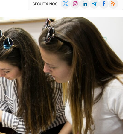
X
Instagram
LinkedIn
Telegram
Facebook
RSS
SEGUEIX-NOS
(Twitter)