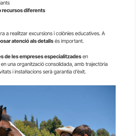
iants
 recursos diferents
ara a realitzar excursions i colònies educatives. A
osar atenció als detalls
és important.
nes de les empreses especialitzades
en
ar en una organització consolidada, amb trajectòria
tats i instal·lacions serà garantia d’èxit.