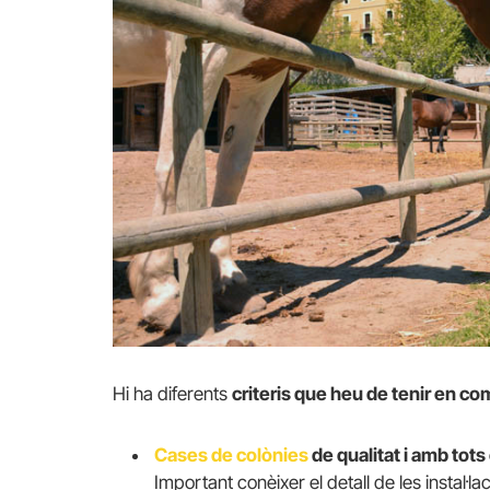
Hi ha diferents
criteris que heu de tenir en co
Cases de colònies
de qualitat i amb tots
Important conèixer el detall de les instal·lac