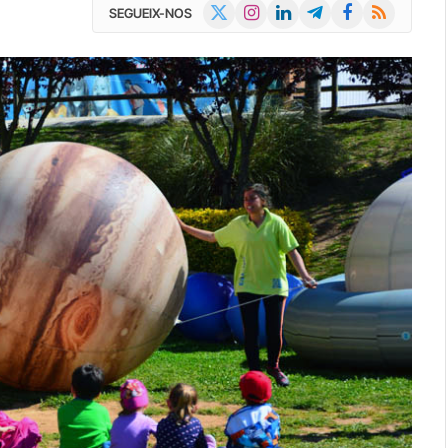
X
Instagram
LinkedIn
Telegram
Facebook
RSS
SEGUEIX-NOS
(Twitter)