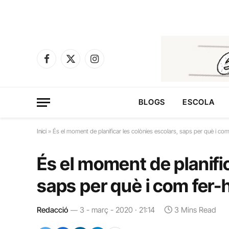
Facebook
X
Instagram
(Twitter)
BLOGS
ESCOLA
Inici
»
És el moment de planificar les colònies escolars, saps per què i co
És el moment de planific
saps per què i com fer-
Redacció
3 - març - 2020 · 21:14
3 Mins Read