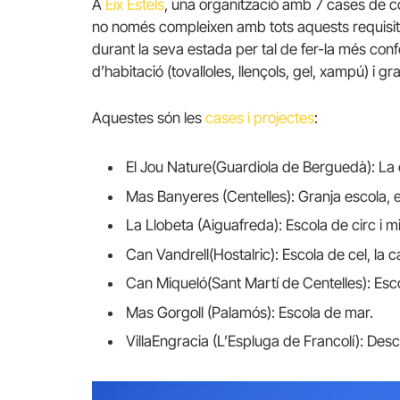
A
Eix Estels
, una organització amb 7 cases de c
no només compleixen amb tots aquests requisits
durant la seva estada per tal de fer-la més con
d’habitació (tovalloles, llençols, gel, xampú) i gra
Aquestes són les
cases i projectes
:
El Jou Nature(Guardiola de Berguedà): La ci
Mas Banyeres (Centelles): Granja escola, e
La Llobeta (Aiguafreda): Escola de circ i m
Can Vandrell(Hostalric): Escola de cel, la c
Can Miqueló(Sant Martí de Centelles): Escol
Mas Gorgoll (Palamós): Escola de mar.
VillaEngracia (L’Espluga de Francolí): Desc