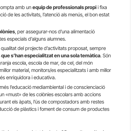
 compta amb un
equip de professionals propi
i fixa
ució de les activitats, l’atenció als menús, el bon estat
olònies
, per assegurar-nos d’una alimentació
ietes especials d’alguns alumnes.
a qualitat del projecte d’activitats proposat, sempre
 que s’han especialitzat en una sola temàtica
. Són
ranja escola, escola de mar, de cel, del món
illor material, monitors/es especialitzats i amb millor
més enriquidora i educativa.
és l’educació mediambiental i de conscienciació
n un «must» de les colònies escolars amb accions
urant els àpats, l’ús de compostadors amb restes
educció de plàstics i foment de consum de productes