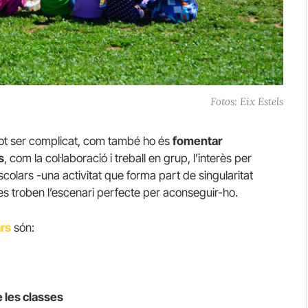
Fotos: Eix Estels
 pot ser complicat, com també ho és
fomentar
s
, com la col·laboració i treball en grup, l’interès per
escolars -una activitat que forma part de singularitat
es troben l’escenari perfecte per aconseguir-ho.
ars
són:
 les classes