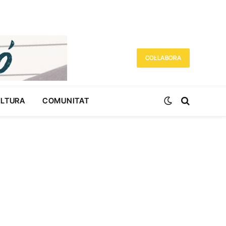
COL·LABORA
ULTURA
COMUNITAT