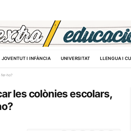
JOVENTUT I INFÀNCIA
UNIVERSITAT
LLENGUA I C
m fer-ho?
ar les colònies escolars,
ho?