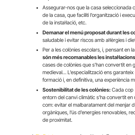
Assegurar-nos que la casa seleccionada
de la casa, que faciliti l’organització i exec
de la instal·lació, etc.
Demanar el menú proposat durant les c
saludable i evitar riscos amb al·lèrgies i d
Per a les colònies escolars, i, pensant en l
són més recomanables les instal·lacions
cases de colònies que s’han convertit en g
medieval… L’especialització ens garanteix m
formació i, en definitiva, una experiència 
Sostenibilitat de les colònies:
Cada cop m
entorn del canvi climàtic s’ha convertit e
com: evitar el malbaratament del menjar d
orgàniques, l’ús d’energies renovables, r
de proximitat.