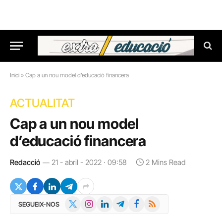
Inici
»
Cap a un nou model d’educació financera
ACTUALITAT
Cap a un nou model
d’educació financera
Redacció
21 - abril - 2022 · 09:58
2 Mins Read
X
Instagram
LinkedIn
Telegram
Facebook
RSS
SEGUEIX-NOS
(Twitter)