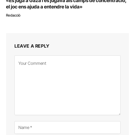
«Es juga a Gaza i es jugava als camps de concentració,
el joc ens ajuda a entendre la vida»
Redacció
LEAVE A REPLY