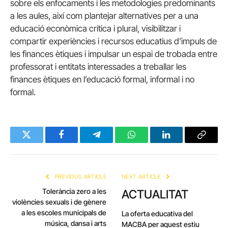
sobre els enfocaments i les metodologies predominants
a les aules, així com plantejar alternatives per a una
educació econòmica crítica i plural, visibilitzar i
compartir experiències i recursos educatius d’impuls de
les finances ètiques i impulsar un espai de trobada entre
professorat i entitats interessades a treballar les
finances ètiques en l’educació formal, informal i no
formal.
Twitter
Facebook
Telegram
WhatsApp
LinkedIn
Copy
Link
PREVIOUS ARTICLE
NEXT ARTICLE
Tolerància zero a les
ACTUALITAT
violències sexuals i de gènere
a les escoles municipals de
La oferta educativa del
música, dansa i arts
MACBA per aquest estiu