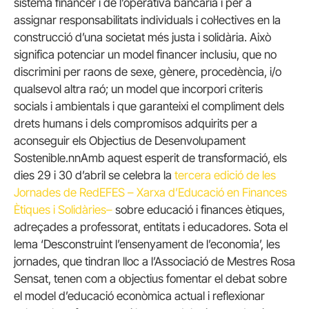
sistema financer i de l’operativa bancària i per a
assignar responsabilitats individuals i col·lectives en la
construcció d’una societat més justa i solidària. Això
significa potenciar un model financer inclusiu, que no
discrimini per raons de sexe, gènere, procedència, i/o
qualsevol altra raó; un model que incorpori criteris
socials i ambientals i que garanteixi el compliment dels
drets humans i dels compromisos adquirits per a
aconseguir els Objectius de Desenvolupament
Sostenible.nnAmb aquest esperit de transformació, els
dies 29 i 30 d’abril se celebra la
tercera edició de les
Jornades de RedEFES – Xarxa d’Educació en Finances
Ètiques i Solidàries–
sobre educació i finances ètiques,
adreçades a professorat, entitats i educadores. Sota el
lema ‘Desconstruint l’ensenyament de l’economia’, les
jornades, que tindran lloc a l’Associació de Mestres Rosa
Sensat, tenen com a objectius fomentar el debat sobre
el model d’educació econòmica actual i reflexionar