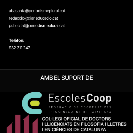
X
Instagram
Facebook
RSS
(Twitter)
abasanta@periodismeplural.cat
redaccio@diarieducacio.cat
publicitat@periodismeplural.cat
Telèfon:
932 311 247
AMB EL SUPORT DE