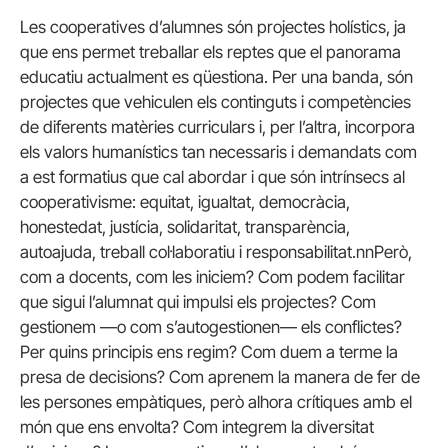
Les cooperatives d’alumnes són projectes holístics, ja
que ens permet treballar els reptes que el panorama
educatiu actualment es qüestiona. Per una banda, són
projectes que vehiculen els continguts i competències
de diferents matèries curriculars i, per l’altra, incorpora
els valors humanístics tan necessaris i demandats com
a est formatius que cal abordar i que són intrínsecs al
cooperativisme: equitat, igualtat, democràcia,
honestedat, justícia, solidaritat, transparència,
autoajuda, treball col·laboratiu i responsabilitat.nnPerò,
com a docents, com les iniciem? Com podem facilitar
que sigui l’alumnat qui impulsi els projectes? Com
gestionem —o com s’autogestionen— els conflictes?
Per quins principis ens regim? Com duem a terme la
presa de decisions? Com aprenem la manera de fer de
les persones empàtiques, però alhora crítiques amb el
món que ens envolta? Com integrem la diversitat