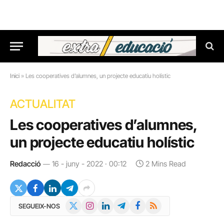
Inici
»
Les cooperatives d’alumnes, un projecte educatiu holístic
ACTUALITAT
Les cooperatives d’alumnes,
un projecte educatiu holístic
Redacció
16 - juny - 2022 · 00:12
2 Mins Read
X
Instagram
LinkedIn
Telegram
Facebook
RSS
SEGUEIX-NOS
(Twitter)