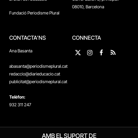
08010, Barcelona
Fundació Periodisme Plural
CONTACTA'NS
CONNECTA
Ana Basanta
X
Instagram
Facebook
RSS
(Twitter)
abasanta@periodismeplural.cat
redaccio@diarieducacio.cat
publicitat@periodismeplural.cat
Telèfon:
932 311 247
AMB EL SUPORT DE