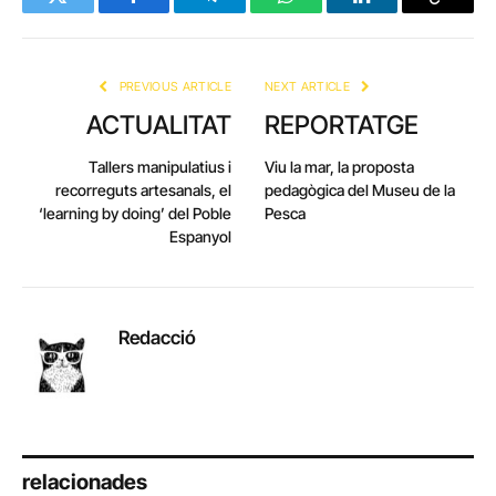
Twitter
Facebook
Telegram
WhatsApp
LinkedIn
Copy
Link
PREVIOUS ARTICLE
NEXT ARTICLE
ACTUALITAT
REPORTATGE
Tallers manipulatius i
Viu la mar, la proposta
recorreguts artesanals, el
pedagògica del Museu de la
‘learning by doing’ del Poble
Pesca
Espanyol
Redacció
relacionades