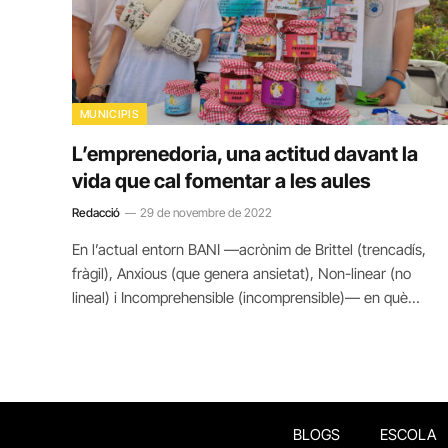
MUNICIPIS
L’emprenedoria, una actitud davant la
vida que cal fomentar a les aules
Redacció
29 de novembre de 2022
En l’actual entorn BANI —acrònim de Brittel (trencadís,
fràgil), Anxious (que genera ansietat), Non-linear (no
lineal) i Incomprehensible (incomprensible)— en què…
BLOGS
ESCOLA