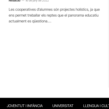
Redacció
16 de juny de 2022
Les cooperatives d’alumnes són projectes holístics, ja que
ens permet treballar els reptes que el panorama educatiu
actualment es qüestiona.…
JOVENTUT I INFÀNCIA
UNIVERSITAT
LLENGUA I CUL