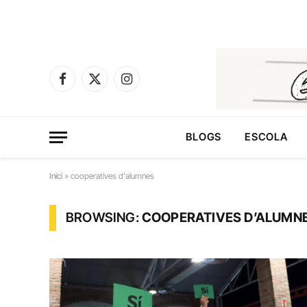
Facebook
X
Instagram
(Twitter)
BLOGS
ESCOLA
Inici
»
cooperatives d'alumnes
BROWSING:
COOPERATIVES D’ALUMN