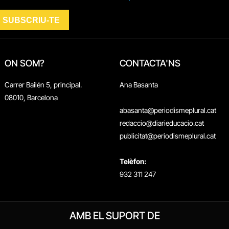
ON SOM?
CONTACTA'NS
Carrer Bailén 5, principal.
Ana Basanta
08010, Barcelona
abasanta@periodismeplural.cat
redaccio@diarieducacio.cat
publicitat@periodismeplural.cat
Telèfon:
932 311 247
AMB EL SUPORT DE