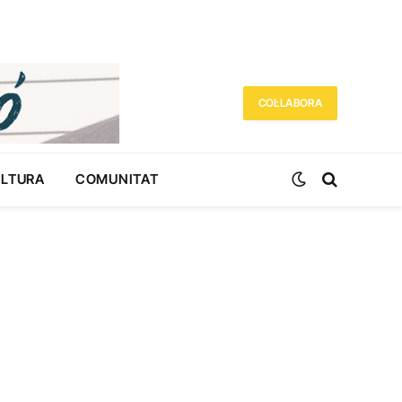
COL·LABORA
ULTURA
COMUNITAT