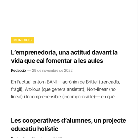
MUNICIPIS
L’emprenedoria, una actitud davant la
vida que cal fomentar a les aules
Redacció
29 de novembre de 2022
En l’actual entorn BANI —acrònim de Brittel (trencadís,
fràgil), Anxious (que genera ansietat), Non-linear (no
lineal) i Incomprehensible (incomprensible)— en què…
Les cooperatives d’alumnes, un projecte
educatiu holístic