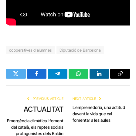
cooperatives d'alumnes
Diputació de Barcelona
Twitter
Facebook
Telegram
WhatsApp
LinkedIn
Copy
Link
PREVIOUS ARTICLE
NEXT ARTICLE
L’emprenedoria, una actitud
ACTUALITAT
davant la vida que cal
fomentar a les aules
Emergència climàtica i foment
del català, els reptes socials
protagonistes dels Baldiri