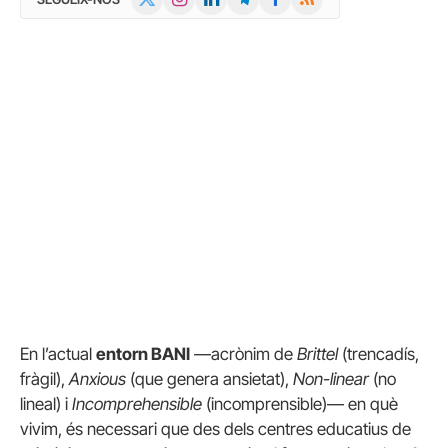
(Twitter)
En l’actual
entorn BANI
—acrònim de
Brittel
(trencadís,
fràgil),
Anxious
(que genera ansietat),
Non-linear
(no
lineal) i
Incomprehensible
(incomprensible)— en què
vivim, és necessari que des dels centres educatius de