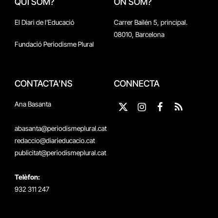
QUI SOM?
ON SOM?
El Diari de l'Educació
Carrer Bailén 5, principal.
08010, Barcelona
Fundació Periodisme Plural
CONTACTA'NS
CONNECTA
Ana Basanta
X
Instagram
Facebook
RSS
(Twitter)
abasanta@periodismeplural.cat
redaccio@diarieducacio.cat
publicitat@periodismeplural.cat
Telèfon:
932 311 247