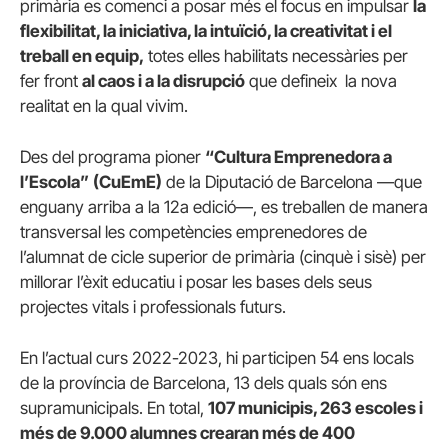
primària es comenci a posar més el focus en impulsar
la
flexibilitat, la iniciativa, la intuïció, la creativitat i el
treball en equip,
totes elles habilitats necessàries per
fer front
al caos i a la disrupció
que defineix la nova
realitat en la qual vivim.
Des del programa pioner
“Cultura Emprenedora a
l’Escola”
(CuEmE)
de la Diputació de Barcelona —que
enguany arriba a la 12a edició—, es treballen de manera
transversal les competències emprenedores de
l’alumnat de cicle superior de primària (cinquè i sisè) per
millorar l’èxit educatiu i posar les bases dels seus
projectes vitals i professionals futurs.
En l’actual curs 2022-2023, hi participen 54 ens locals
de la província de Barcelona, 13 dels quals són ens
supramunicipals. En total,
107 municipis, 263 escoles i
més de 9.000 alumnes crearan més de 400