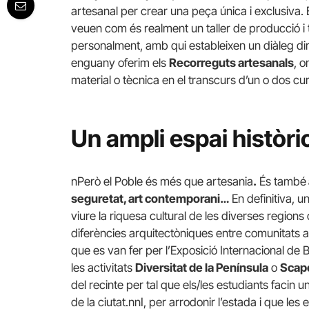
artesanal per crear una peça única i exclusiva. 
veuen com és realment un taller de producció i t
personalment, amb qui estableixen un diàleg di
enguany oferim els
Recorreguts artesanals
, o
material o tècnica en el transcurs d’un o dos cu
Un ampli espai històri
nPerò el Poble és més que artesania
.
És també
seguretat, art contemporani…
En definitiva, un
viure la riquesa cultural de les diverses regions
diferències arquitectòniques entre comunitats a
que es van fer per l’Exposició Internacional d
les activitats
Diversitat de la Península
o
Scape
del recinte per tal que els/les estudiants facin un
de la ciutat.nnI, per arrodonir l’estada i que les