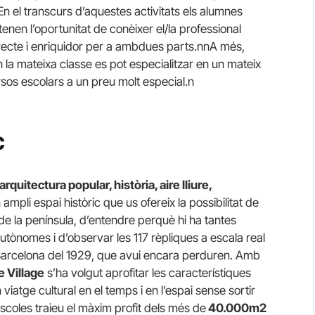
En el transcurs d’aquestes activitats els alumnes
enen l’oportunitat de conèixer el/la professional
recte i enriquidor per a ambdues parts.nnA més,
n la mateixa classe es pot especialitzar en un mateix
rsos escolars a un preu molt especial.n
c
arquitectura popular, història, aire lliure,
 ampli espai històric que us ofereix la possibilitat de
 de la península, d’entendre perquè hi ha tantes
utònomes i d’observar les 117 rèpliques a escala real
e Barcelona del 1929, que avui encara perduren. Amb
 Village
s’ha volgut aprofitar les característiques
 viatge cultural en el temps i en l’espai sense sortir
 escoles traieu el màxim profit dels més de
40.000m2