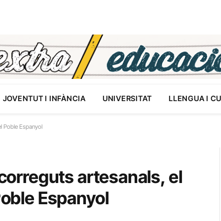
JOVENTUT I INFÀNCIA
UNIVERSITAT
LLENGUA I C
del Poble Espanyol
ecorreguts artesanals, el
 Poble Espanyol