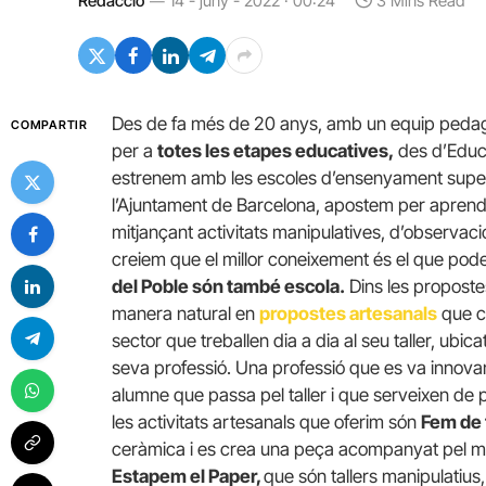
Redacció
14 - juny - 2022 · 00:24
3 Mins Read
Des de fa més de 20 anys, amb un equip pedag
COMPARTIR
per a
totes les etapes educatives,
des d’Educa
estrenem amb les escoles d’ensenyament super
l’Ajuntament de Barcelona, apostem per aprendre 
mitjançant activitats manipulatives, d’observaci
creiem que el millor coneixement és el que pod
del Poble són també escola.
Dins les proposte
manera natural en
propostes artesanals
que c
sector que treballen dia a dia al seu taller, ubica
seva professió. Una professió que es va innovan
alumne que passa pel taller i que serveixen de
les activitats artesanals que oferim són
Fem de 
ceràmica i es crea una peça acompanyat pel me
Estapem el Paper,
que són tallers manipulatius,