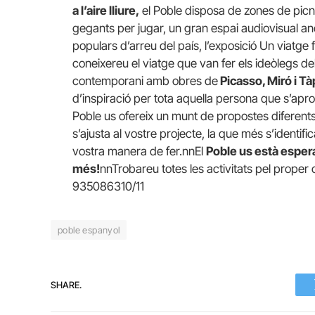
a l’aire lliure,
el Poble disposa de zones de picn
gegants per jugar, un gran espai audiovisual 
populars d’arreu del país, l’exposició Un viatge 
coneixereu el viatge que van fer els ideòlegs del
contemporani amb obres de
Picasso, Miró i Tà
d’inspiració per tota aquella persona que s’apro
Poble us ofereix un munt de propostes diferent
s’ajusta al vostre projecte, la que més s’identif
vostra manera de fer.nnEl
Poble us està espera
més!
nnTrobareu totes les activitats pel proper
935086310/11
poble espanyol
SHARE.