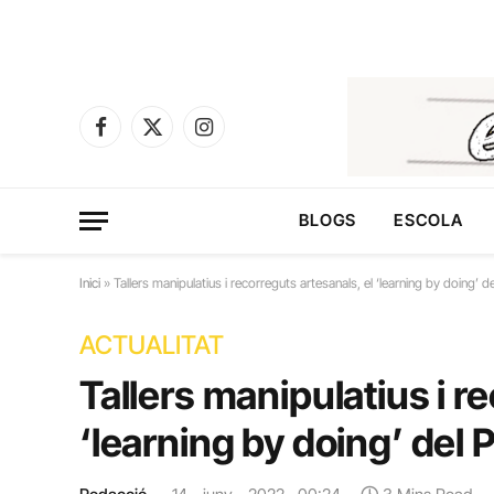
Facebook
X
Instagram
(Twitter)
BLOGS
ESCOLA
Inici
»
Tallers manipulatius i recorreguts artesanals, el ‘learning by doing’ 
ACTUALITAT
Tallers manipulatius i r
‘learning by doing’ del