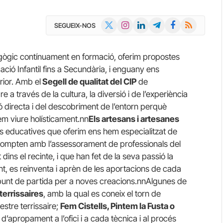
X
Instagram
LinkedIn
Telegram
Facebook
RSS
SEGUEIX-NOS
(Twitter)
ògic contínuament en formació, oferim propostes
ció Infantil fins a Secundària, i enguany ens
ior. Amb el
Segell de qualitat del CIP
de
a través de la cultura, la diversió i de l’experiència
ó directa i del descobriment de l’entorn perquè
em viure holísticament.nn
Els artesans i artesanes
s educatives que oferim ens hem especialitzat de
ompten amb l’assessorament de professionals del
t dins el recinte, i que han fet de la seva passió la
t, es reinventa i aprèn de les aportacions de cada
 punt de partida per a noves creacions.nnAlgunes de
terrissaires
, amb la qual es coneix el torn de
stre terrissaire;
Fem Cistells, Pintem la Fusta o
 d’apropament a l’ofici i a cada tècnica i al procés