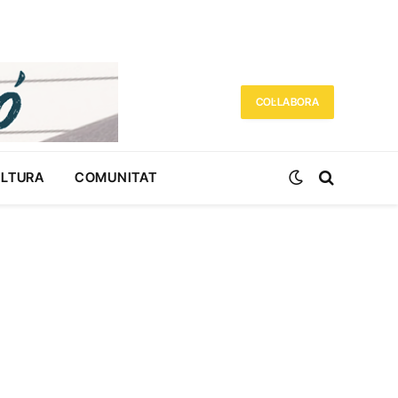
COL·LABORA
ULTURA
COMUNITAT