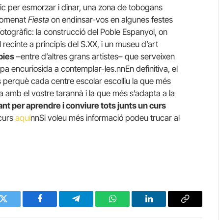
ic per esmorzar i dinar, una zona de tobogans
anomenat
Fiesta
on endinsar-vos en algunes festes
fotogràfic: la construcció del Poble Espanyol, on
 recinte a principis del S.XX, i un museu d’art
pies
–entre d’altres grans artistes– que serveixen
pa encuriosida a contemplar-les.nnEn definitiva, el
s perquè cada centre escolar escolliu la que més
ica amb el vostre tarannà i la que més s’adapta a la
nt per aprendre i conviure tots junts un curs
 curs
aquí
nnSi voleu més informació podeu trucar al
Twitter
Facebook
Telegram
WhatsApp
LinkedIn
Copy