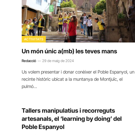
ACTIVITATS
Un món únic a(mb) les teves mans
Redacció
29 de maig de 2024
Us volem presentar i donar conèixer el Poble Espanyol, un
recinte històric ubicat a la muntanya de Montjuïc, el
pulmó…
Tallers manipulatius i recorreguts
artesanals, el ‘learning by doing’ del
Poble Espanyol