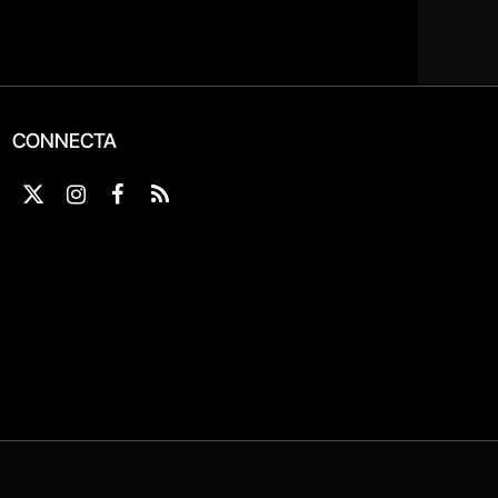
CONNECTA
X
Instagram
Facebook
RSS
(Twitter)