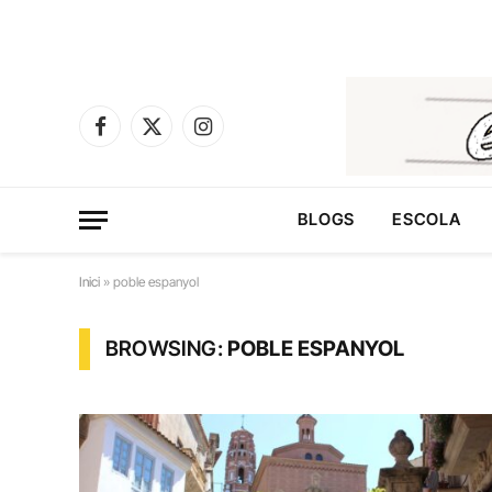
Facebook
X
Instagram
(Twitter)
BLOGS
ESCOLA
Inici
»
poble espanyol
BROWSING:
POBLE ESPANYOL