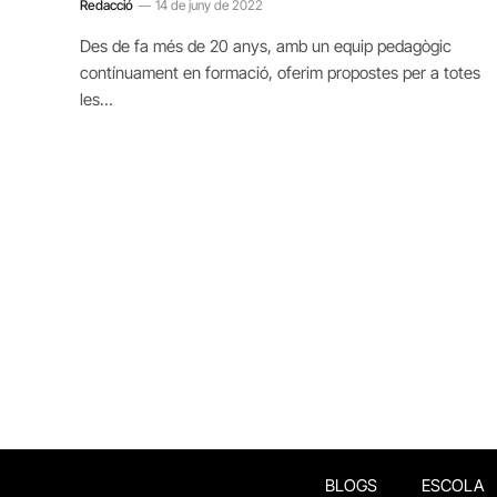
Redacció
14 de juny de 2022
Des de fa més de 20 anys, amb un equip pedagògic
contínuament en formació, oferim propostes per a totes
les…
BLOGS
ESCOLA