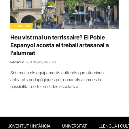
RECURSOS
Heu vist mai un terrissaire? El Poble
Espanyol acosta el treball artesanal a
l’alumnat
Redacció
9 de juny de 2021
Són molts els equipaments culturals que ofereixen
activitats pedagògiques per donar als alumnes la
possibilitat de fer sortides escolars a…
JOVENTUT I INFÀNCIA
UNIVERSITAT
LLENGUA I CUL