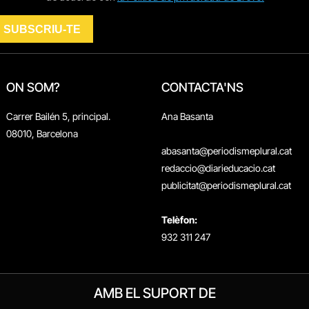
ON SOM?
CONTACTA'NS
Carrer Bailén 5, principal.
Ana Basanta
08010, Barcelona
abasanta@periodismeplural.cat
redaccio@diarieducacio.cat
publicitat@periodismeplural.cat
Telèfon:
932 311 247
AMB EL SUPORT DE