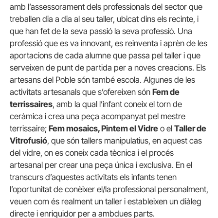
amb l’assessorament dels professionals del sector que
treballen dia a dia al seu taller, ubicat dins els recinte, i
que han fet de la seva passió la seva professió. Una
professió que es va innovant, es reinventa i aprèn de les
aportacions de cada alumne que passa pel taller i que
serveixen de punt de partida per a noves creacions. Els
artesans del Poble són també escola. Algunes de les
activitats artesanals que s’ofereixen són
Fem de
terrissaires
, amb la qual l’infant coneix el torn de
ceràmica i crea una peça acompanyat pel mestre
terrissaire;
Fem mosaics, Pintem el Vidre
o el
Taller de
Vitrofusió
, que són tallers manipulatius, en aquest cas
del vidre, on es coneix cada tècnica i el procés
artesanal per crear una peça única i exclusiva. En el
transcurs d’aquestes activitats els infants tenen
l’oportunitat de conèixer el/la professional personalment,
veuen com és realment un taller i estableixen un diàleg
directe i enriquidor per a ambdues parts.