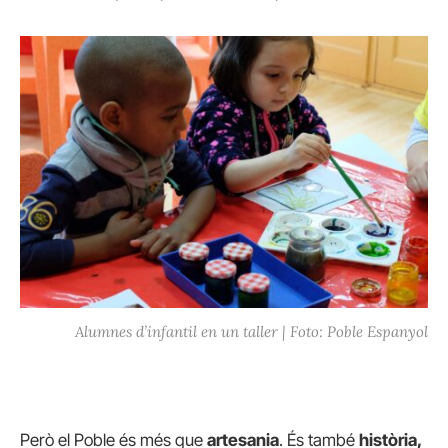
Alumnes d’infantil en un taller | Foto: Poble Espanyol
Però el Poble és més que
artesania
. És també
història,