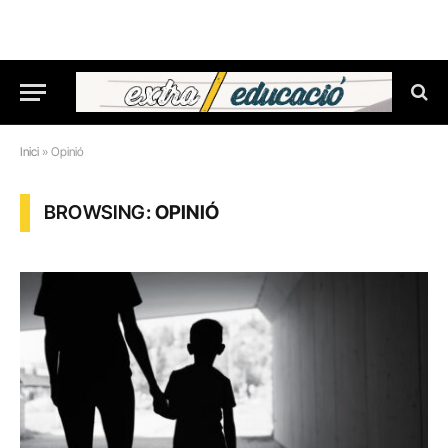
Inici
»
Opinió
BROWSING:
OPINIÓ