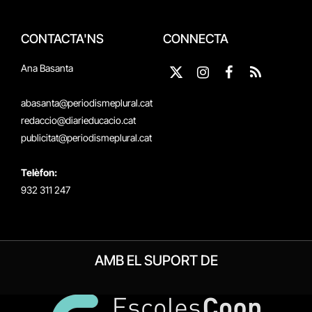
CONTACTA'NS
CONNECTA
Ana Basanta
X
Instagram
Facebook
RSS
(Twitter)
abasanta@periodismeplural.cat
redaccio@diarieducacio.cat
publicitat@periodismeplural.cat
Telèfon:
932 311 247
AMB EL SUPORT DE