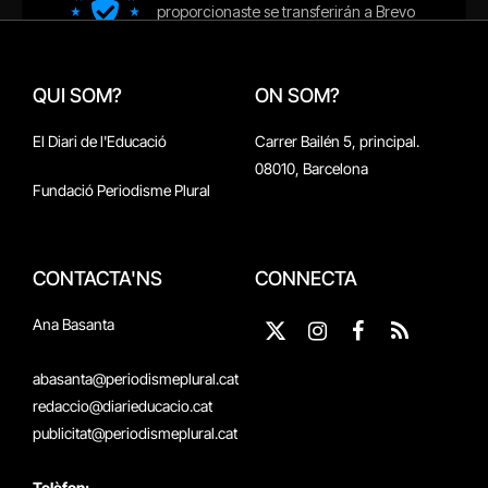
QUI SOM?
ON SOM?
El Diari de l'Educació
Carrer Bailén 5, principal.
08010, Barcelona
Fundació Periodisme Plural
CONTACTA'NS
CONNECTA
Ana Basanta
X
Instagram
Facebook
RSS
(Twitter)
abasanta@periodismeplural.cat
redaccio@diarieducacio.cat
publicitat@periodismeplural.cat
Telèfon: