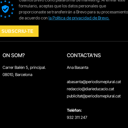
ON SOM?
CONTACTA'NS
Carrer Bailén 5, principal.
Ana Basanta
08010, Barcelona
abasanta@periodismeplural.cat
redaccio@diarieducacio.cat
publicitat@periodismeplural.cat
Telèfon:
932 311 247