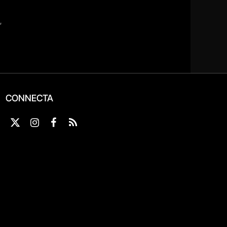
CONNECTA
X
Instagram
Facebook
RSS
(Twitter)