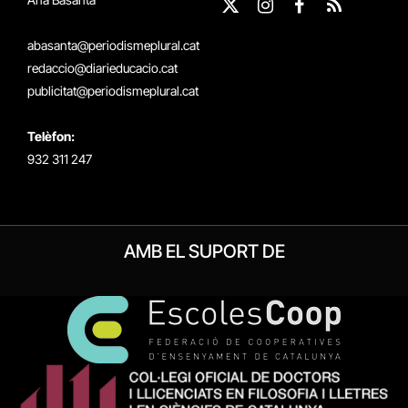
X
Instagram
Facebook
RSS
(Twitter)
abasanta@periodismeplural.cat
redaccio@diarieducacio.cat
publicitat@periodismeplural.cat
Telèfon:
932 311 247
AMB EL SUPORT DE