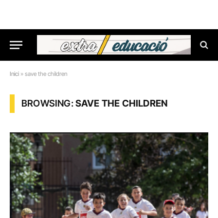
Inici
»
save the children
BROWSING:
SAVE THE CHILDREN