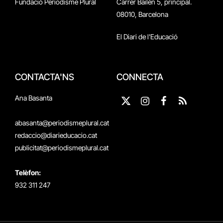
Fundació Periodisme Plural
Carrer Bailén 5, principal.
08010, Barcelona
El Diari de l'Educació
CONTACTA'NS
CONNECTA
Ana Basanta
X
Instagram
Facebook
RSS
(Twitter)
abasanta@periodismeplural.cat
redaccio@diarieducacio.cat
publicitat@periodismeplural.cat
Telèfon:
932 311 247