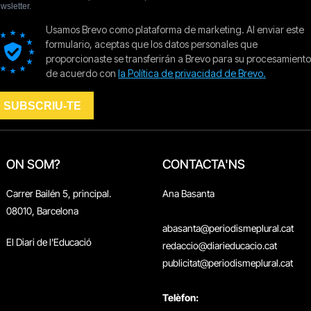
ON SOM?
CONTACTA'NS
Carrer Bailén 5, principal.
Ana Basanta
08010, Barcelona
abasanta@periodismeplural.cat
El Diari de l'Educació
redaccio@diarieducacio.cat
publicitat@periodismeplural.cat
Telèfon: