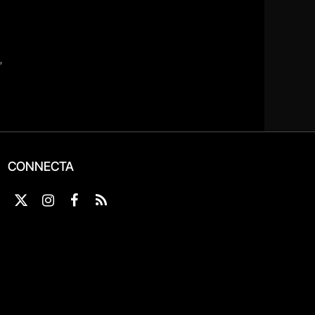
CONNECTA
X
Instagram
Facebook
RSS
(Twitter)