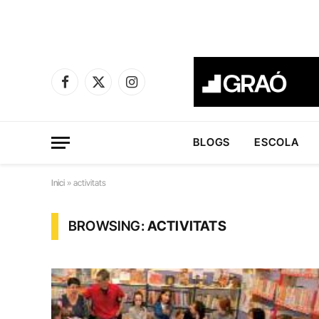
Facebook
X
Instagram
(Twitter)
BLOGS
ESCOLA
Inici
»
activitats
BROWSING:
ACTIVITATS