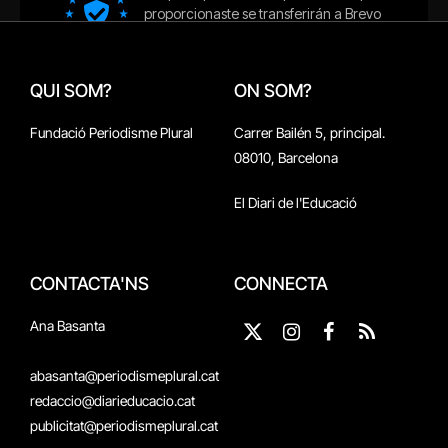
QUI SOM?
ON SOM?
Fundació Periodisme Plural
Carrer Bailén 5, principal.
08010, Barcelona
El Diari de l'Educació
CONTACTA'NS
CONNECTA
Ana Basanta
X
Instagram
Facebook
RSS
(Twitter)
abasanta@periodismeplural.cat
redaccio@diarieducacio.cat
publicitat@periodismeplural.cat