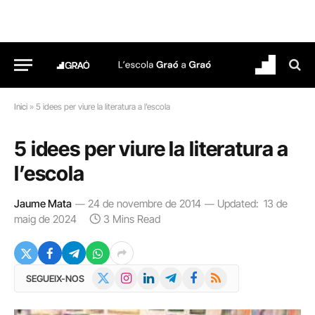
Inici
»
5 idees per viure la literatura a l’escola
5 idees per viure la literatura a
l’escola
Jaume Mata
24 de novembre de 2014
Updated:
13 de
maig de 2024
3 Mins Read
X
Instagram
LinkedIn
Telegram
Facebook
RSS
SEGUEIX-NOS
(Twitter)