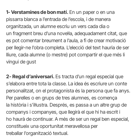
1- Verstamines de bon matí.
En un paper o en una
pissarra blanca a l’entrada de l’escola, i de manera
organitzada, un alumne escriu un vers cada dia o
un fragment breu d’una novel·la, adequadament citat, que
es pot comentar breument a l’aula, a fi de crear motivació
per llegir-ne l’obra completa. L’elecció del text hauria de ser
lliure, cada alumne (o mestre) pot compartir el que més li
vingui de gust
2- Regal d’aniversari.
Es tracta d’un regal especial que
s’elabora entre tota la classe. La idea és escriure un conte
personalitzat, on el protagonista és la persona que fa anys.
Per parelles o en grups de tres alumnes, es comença
la història i s’il·lustra. Després, es passa a un altre grup de
companys i companyes, que llegirà el que hi ha escrit i
ho haurà de continuar. A més de ser un regal ben especial,
constitueix una oportunitat meravellosa per
treballar l’organització textual.