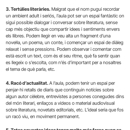
3. Tertúlies literàries.
Malgrat que el nom pugui recordar
un ambient adult i seriós, l’aula pot ser un espai fantàstic on
sigui possible dialogar i conversar sobre literatura, sense
cap més objectiu que compartir idees i sentiments envers
els llibres. Podem llegir en veu alta un fragment d’una
novel·la, un poema, un conte, i començar un espai de diàleg
relaxat i sense pressions. Podem observar i comentar com
està escrit un text, com és el seu ritme, què fa sentir quan
es llegeix o s’escolta, com n’és d’important per a nosaltres
el tema de què parla, etc.
4. Racó d’actualitat.
A l’aula, podem tenir un espai per
penjar-hi retalls de diaris que continguin notícies sobre
algun autor cèlebre, entrevistes a persones conegudes dins
del món literari, enllaços a vídeos o material audiovisual
sobre literatura, novetats editorials, etc. L’ideal seria que fos
un racó viu, en moviment permanent.