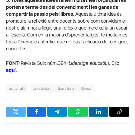
5. Totes aquestes idees tenen molta més força quan es
porten a terme des del convenciment i les ganes de
compartir la passió pels llibres.
Aquesta última idea és
promoure la reflexió entre docents sobre com convidem el
nostre alumnat a llegir, una reflexió que mereixeria un espai
a l’escola. Com en la majoria d’aprenentatges, té molta més
força l’exemple autèntic, que no pas l’aplicació de tècniques
concretes.
FONT:
Revista Guix núm.394 (
Lideratge educatiu
). Clic
aquí
.
activitats
creativitat
literatura
llibres
Twitter
Facebook
Telegram
WhatsApp
LinkedIn
Copy
Link