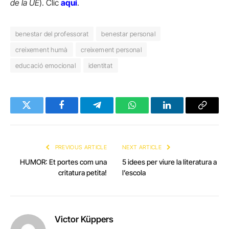
de la UE
). Clic
aquí
.
benestar del professorat
benestar personal
creixement humà
creixement personal
educació emocional
identitat
Twitter
Facebook
Telegram
WhatsApp
LinkedIn
Copy
Link
PREVIOUS ARTICLE
NEXT ARTICLE
HUMOR: Et portes com una
5 idees per viure la literatura a
critatura petita!
l’escola
Victor Küppers