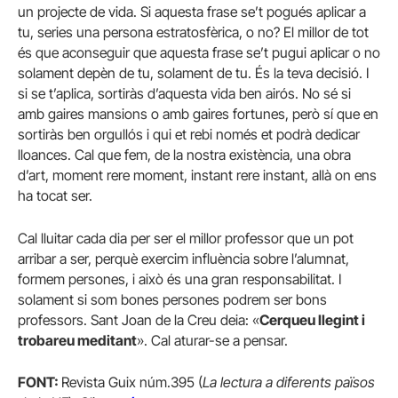
un projecte de vida. Si aquesta frase se’t pogués aplicar a
tu, series una persona estratosfèrica, o no? El millor de tot
és que aconseguir que aquesta frase se’t pugui aplicar o no
solament depèn de tu, solament de tu. És la teva decisió. I
si se t’aplica, sortiràs d’aquesta vida ben airós. No sé si
amb gaires mansions o amb gaires fortunes, però sí que en
sortiràs ben orgullós i qui et rebi només et podrà dedicar
lloances. Cal que fem, de la nostra existència, una obra
d’art, moment rere moment, instant rere instant, allà on ens
ha tocat ser.
Cal lluitar cada dia per ser el millor professor que un pot
arribar a ser, perquè exercim influència sobre l’alumnat,
formem persones, i això és una gran responsabilitat. I
solament si som bones persones podrem ser bons
professors. Sant Joan de la Creu deia: «
Cerqueu llegint i
trobareu meditant
». Cal aturar-se a pensar.
FONT:
Revista Guix núm.395 (
La lectura a diferents països