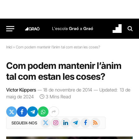
Inici
»
Com podem mantenir l’ànim tal com estan les coses?
Com podem mantenir l’ànim
tal com estan les coses?
Victor Küppers
18 de novembre de 2014
Updated:
13 de
maig de 2024
3 Mins Read
X
Instagram
LinkedIn
Telegram
Facebook
RSS
SEGUEIX-NOS
(Twitter)