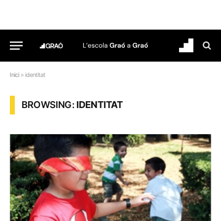
Inici
»
identitat
BROWSING:
IDENTITAT