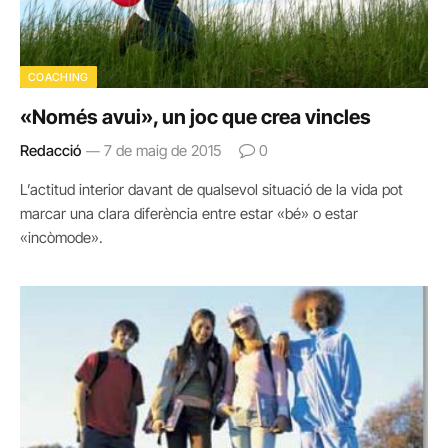
COACHING
«Només avui», un joc que crea vincles
Redacció
7 de maig de 2015
0
L’actitud interior davant de qualsevol situació de la vida pot
marcar una clara diferència entre estar «bé» o estar
«incòmode».