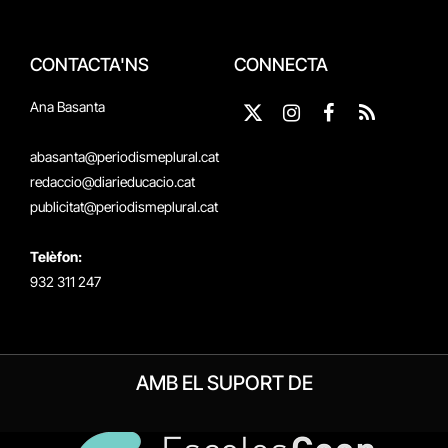
CONTACTA'NS
CONNECTA
Ana Basanta
X
Instagram
Facebook
RSS
(Twitter)
abasanta@periodismeplural.cat
redaccio@diarieducacio.cat
publicitat@periodismeplural.cat
Telèfon:
932 311 247
AMB EL SUPORT DE