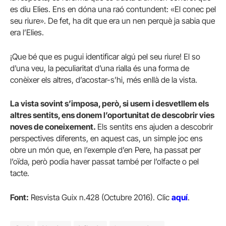
es diu Elies. Ens en dóna una raó contundent: «El conec pel
seu riure». De fet, ha dit que era un nen perquè ja sabia que
era l’Elies.
¡Que bé que es pugui identificar algú pel seu riure! El so
d’una veu, la peculiaritat d’una rialla és una forma de
conèixer els altres, d’acostar-s’hi, més enllà de la vista.
La vista sovint s’imposa, però, si usem i desvetllem els
altres sentits, ens donem l’oportunitat de descobrir vies
noves de coneixement.
Els sentits ens ajuden a descobrir
perspectives diferents, en aquest cas, un simple joc ens
obre un món que, en l’exemple d’en Pere, ha passat per
l’oïda, però podia haver passat també per l’olfacte o pel
tacte.
Font:
Resvista Guix n.428 (Octubre 2016). Clic
aquí
.