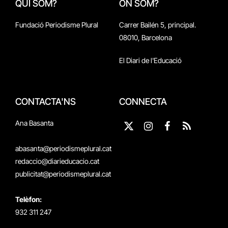
QUI SOM?
ON SOM?
Fundació Periodisme Plural
Carrer Bailén 5, principal.
08010, Barcelona
El Diari de l'Educació
CONTACTA'NS
CONNECTA
Ana Basanta
X
Instagram
Facebook
RSS
(Twitter)
abasanta@periodismeplural.cat
redaccio@diarieducacio.cat
publicitat@periodismeplural.cat
Telèfon:
932 311 247