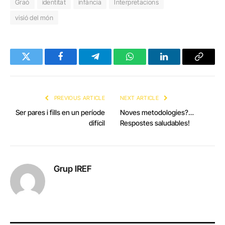
Graó
identitat
infància
Interpretacions
visió del món
Twitter
Facebook
Telegram
WhatsApp
LinkedIn
Copy
Link
PREVIOUS ARTICLE
NEXT ARTICLE
Ser pares i fills en un període
Noves metodologies?…
difícil
Respostes saludables!
Grup IREF