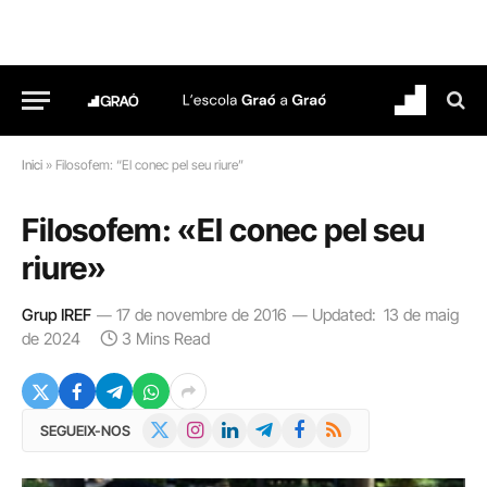
Inici
»
Filosofem: “El conec pel seu riure”
Filosofem: «El conec pel seu
riure»
Grup IREF
17 de novembre de 2016
Updated:
13 de maig
de 2024
3 Mins Read
X
Instagram
LinkedIn
Telegram
Facebook
RSS
SEGUEIX-NOS
(Twitter)