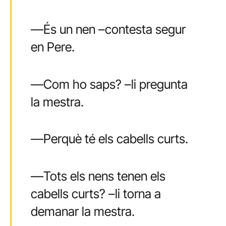
—És un nen –contesta segur
en Pere.
—Com ho saps? –li pregunta
la mestra.
—Perquè té els cabells curts.
—Tots els nens tenen els
cabells curts? –li torna a
demanar la mestra.