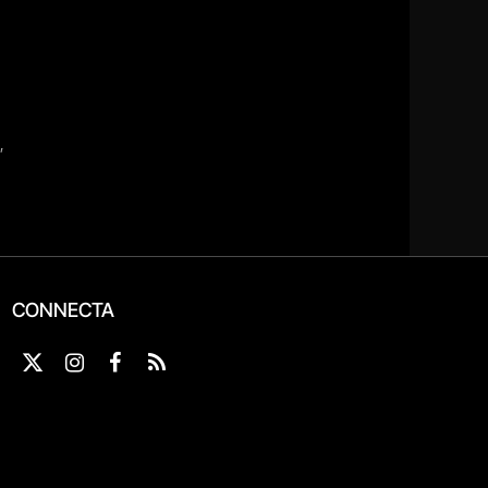
CONNECTA
X
Instagram
Facebook
RSS
(Twitter)