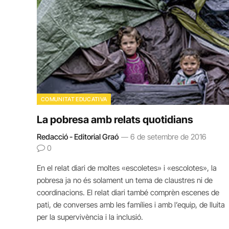
COMUNITAT EDUCATIVA
La pobresa amb relats quotidians
Redacció - Editorial Graó
6 de setembre de 2016
0
En el relat diari de moltes «escoletes» i «escolotes», la
pobresa ja no és solament un tema de claustres ni de
coordinacions. El relat diari també comprèn escenes de
pati, de converses amb les famílies i amb l’equip, de lluita
per la supervivència i la inclusió.