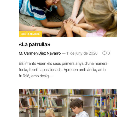
COEDUCACIÓ
«La patrulla»
M. Carmen Díez Navarro
11 de juny de 2026
0
Els infants viuen els seus primers anys d’una manera
forta, febril i apassionada. Aprenen amb ànsia, amb
fruïció, amb desig.…