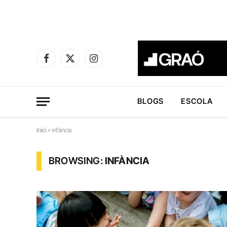
Facebook
X
Instagram
(Twitter)
BLOGS
ESCOLA
Inici
»
infància
BROWSING:
INFÀNCIA