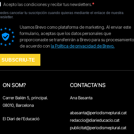
ON SOM?
CONTACTA'NS
Carrer Bailén 5, principal.
Ana Basanta
08010, Barcelona
abasanta@periodismeplural.cat
El Diari de l'Educació
redaccio@diarieducacio.cat
publicitat@periodismeplural.cat