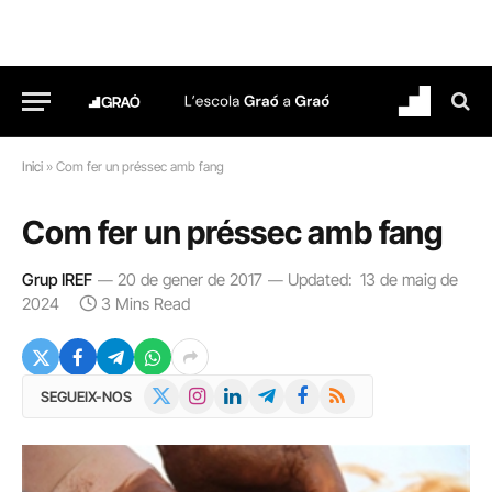
Inici
»
Com fer un préssec amb fang
Com fer un préssec amb fang
Grup IREF
20 de gener de 2017
Updated:
13 de maig de
2024
3 Mins Read
X
Instagram
LinkedIn
Telegram
Facebook
RSS
SEGUEIX-NOS
(Twitter)