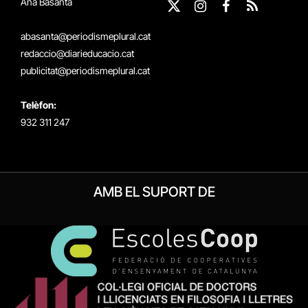
Ana Basanta
X
Instagram
Facebook
RSS
(Twitter)
abasanta@periodismeplural.cat
redaccio@diarieducacio.cat
publicitat@periodismeplural.cat
Telèfon:
932 311 247
AMB EL SUPORT DE