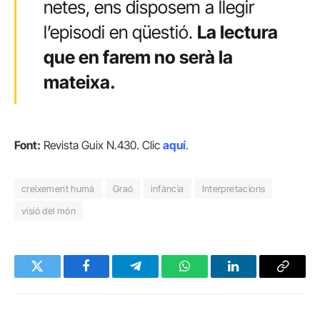
netes, ens disposem a llegir
l’episodi en qüestió.
La lectura
que en farem no serà la
mateixa.
Font:
Revista Guix N.430. Clic
aquí
.
creixement humà
Graó
infància
Interpretacions
visió del món
Twitter
Facebook
Telegram
WhatsApp
LinkedIn
Copy
Link