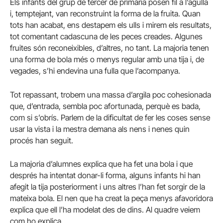
Els infants del grup de tercer de primària posen fil a l’agulla
i, temptejant, van reconstruint la forma de la fruita. Quan
tots han acabat, ens destapem els ulls i mirem els resultats,
tot comentant cadascuna de les peces creades. Algunes
fruites són reconeixibles, d’altres, no tant. La majoria tenen
una forma de bola més o menys regular amb una tija i, de
vegades, s’hi endevina una fulla que l’acompanya.
Tot repassant, trobem una massa d’argila poc cohesionada
que, d’entrada, sembla poc afortunada, perquè es bada,
com si s’obrís. Parlem de la dificultat de fer les coses sense
usar la vista i la mestra demana als nens i nenes quin
procés han seguit.
La majoria d’alumnes explica que ha fet una bola i que
després ha intentat donar-li forma, alguns infants hi han
afegit la tija posteriorment i uns altres l’han fet sorgir de la
mateixa bola. El nen que ha creat la peça menys afavoridora
explica que ell l’ha modelat des de dins. Al quadre veiem
com ho explica.