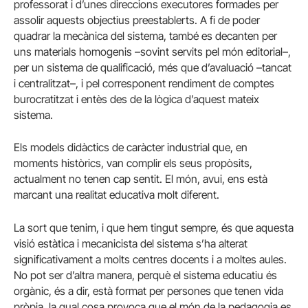
professorat i d’unes direccions executores formades per
assolir aquests objectius preestablerts. A fi de poder
quadrar la mecànica del sistema, també es decanten per
uns materials homogenis –sovint servits pel món editorial–,
per un sistema de qualificació, més que d’avaluació –tancat
i centralitzat–, i pel corresponent rendiment de comptes
burocratitzat i entès des de la lògica d’aquest mateix
sistema.
Els models didàctics de caràcter industrial que, en
moments històrics, van complir els seus propòsits,
actualment no tenen cap sentit. El món, avui, ens està
marcant una realitat educativa molt diferent.
La sort que tenim, i que hem tingut sempre, és que aquesta
visió estàtica i mecanicista del sistema s’ha alterat
significativament a molts centres docents i a moltes aules.
No pot ser d’altra manera, perquè el sistema educatiu és
orgànic, és a dir, està format per persones que tenen vida
pròpia, la qual cosa provoca que el món de la pedagogia es