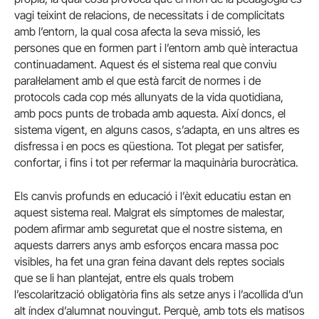
vagi teixint de relacions, de necessitats i de complicitats
amb l’entorn, la qual cosa afecta la seva missió, les
persones que en formen part i l’entorn amb què interactua
continuadament. Aquest és el sistema real que conviu
paral·lelament amb el que està farcit de normes i de
protocols cada cop més allunyats de la vida quotidiana,
amb pocs punts de trobada amb aquesta. Així doncs, el
sistema vigent, en alguns casos, s’adapta, en uns altres es
disfressa i en pocs es qüestiona. Tot plegat per satisfer,
confortar, i fins i tot per refermar la maquinària burocràtica.
Els canvis profunds en educació i l’èxit educatiu estan en
aquest sistema real. Malgrat els símptomes de malestar,
podem afirmar amb seguretat que el nostre sistema, en
aquests darrers anys amb esforços encara massa poc
visibles, ha fet una gran feina davant dels reptes socials
que se li han plantejat, entre els quals trobem
l’escolarització obligatòria fins als setze anys i l’acollida d’un
alt índex d’alumnat nouvingut. Perquè, amb tots els matisos