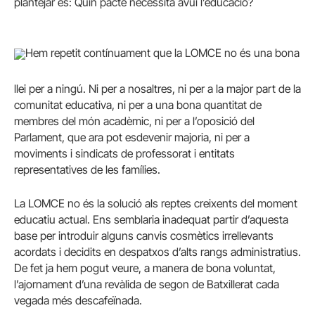
plantejar és: Quin pacte necessita avui l’educació?
Hem repetit contínuament que la LOMCE no és una bona
llei per a ningú. Ni per a nosaltres, ni per a la major part de la
comunitat educativa, ni per a una bona quantitat de
membres del món acadèmic, ni per a l’oposició del
Parlament, que ara pot esdevenir majoria, ni per a
moviments i sindicats de professorat i entitats
representatives de les famílies.
La LOMCE no és la solució als reptes creixents del moment
educatiu actual. Ens semblaria inadequat partir d’aquesta
base per introduir alguns canvis cosmètics irrellevants
acordats i decidits en despatxos d’alts rangs administratius.
De fet ja hem pogut veure, a manera de bona voluntat,
l’ajornament d’una revàlida de segon de Batxillerat cada
vegada més descafeïnada.