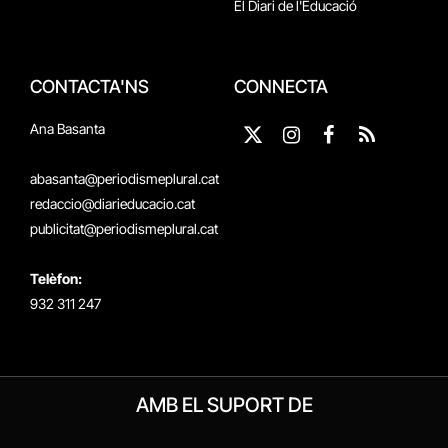
El Diari de l'Educació
CONTACTA'NS
CONNECTA
Ana Basanta
X
Instagram
Facebook
RSS
(Twitter)
abasanta@periodismeplural.cat
redaccio@diarieducacio.cat
publicitat@periodismeplural.cat
Telèfon:
932 311 247
AMB EL SUPORT DE