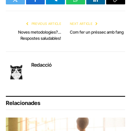
Twitter
Facebook
Telegram
WhatsApp
LinkedIn
Copy
Link
PREVIOUS ARTICLE
NEXT ARTICLE
Noves metodologies?…
Com fer un préssec amb fang
Respostes saludables!
Redacció
Relacionades