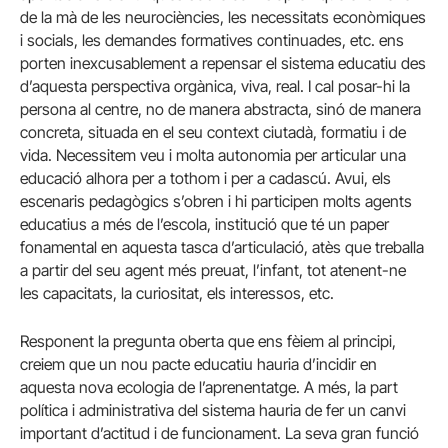
de la mà de les neurociències, les necessitats econòmiques
i socials, les demandes formatives continuades, etc. ens
porten inexcusablement a repensar el sistema educatiu des
d’aquesta perspectiva orgànica, viva, real. I cal posar-hi la
persona al centre, no de manera abstracta, sinó de manera
concreta, situada en el seu context ciutadà, formatiu i de
vida. Necessitem veu i molta autonomia per articular una
educació alhora per a tothom i per a cadascú. Avui, els
escenaris pedagògics s’obren i hi participen molts agents
educatius a més de l’escola, institució que té un paper
fonamental en aquesta tasca d’articulació, atès que treballa
a partir del seu agent més preuat, l’infant, tot atenent-ne
les capacitats, la curiositat, els interessos, etc.
Responent la pregunta oberta que ens fèiem al principi,
creiem que un nou pacte educatiu hauria d’incidir en
aquesta nova ecologia de l’aprenentatge. A més, la part
política i administrativa del sistema hauria de fer un canvi
important d’actitud i de funcionament. La seva gran funció