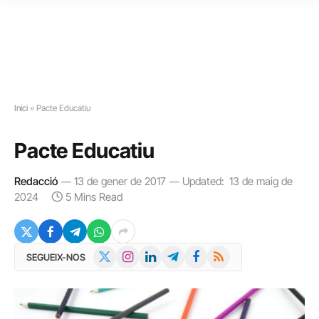
Inici
»
Pacte Educatiu
Pacte Educatiu
Redacció
13 de gener de 2017
Updated:
13 de maig de
2024
5 Mins Read
X
Instagram
LinkedIn
Telegram
Facebook
RSS
SEGUEIX-NOS
(Twitter)