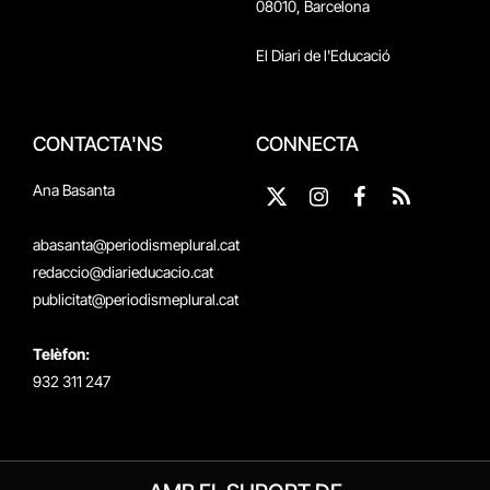
08010, Barcelona
El Diari de l'Educació
CONTACTA'NS
CONNECTA
Ana Basanta
X
Instagram
Facebook
RSS
(Twitter)
abasanta@periodismeplural.cat
redaccio@diarieducacio.cat
publicitat@periodismeplural.cat
Telèfon:
932 311 247