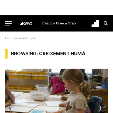
Inici
»
creixement humà
BROWSING:
CREIXEMENT HUMÀ