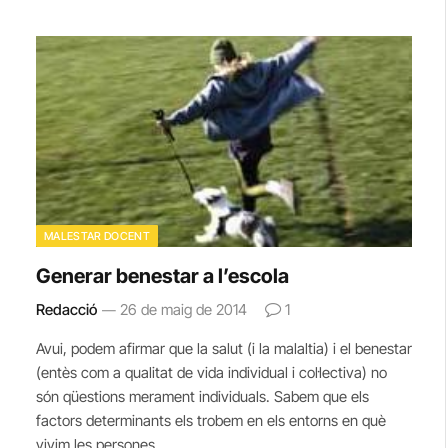
MALESTAR DOCENT
Generar benestar a l’escola
Redacció
26 de maig de 2014
1
Avui, podem afirmar que la salut (i la malaltia) i el benestar
(entès com a qualitat de vida individual i col·lectiva) no
són qüestions merament individuals. Sabem que els
factors determinants els trobem en els entorns en què
vivim les persones.