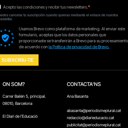
ON SOM?
CONTACTA'NS
Carrer Bailén 5, principal.
Ana Basanta
08010, Barcelona
abasanta@periodismeplural.cat
El Diari de l'Educació
redaccio@diarieducacio.cat
publicitat@periodismeplural.cat