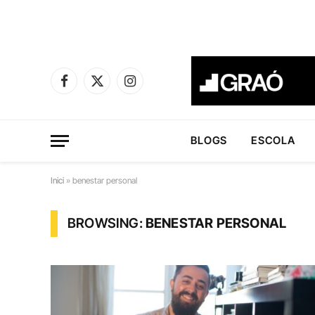
Facebook
X
Instagram
(Twitter)
BLOGS
ESCOLA
Inici
»
benestar personal
BROWSING:
BENESTAR PERSONAL