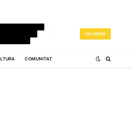
COL·LABORA
ULTURA
COMUNITAT