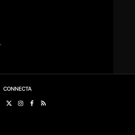
CONNECTA
X
Instagram
Facebook
RSS
(Twitter)