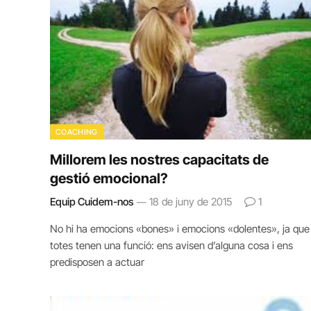
COACHING
Millorem les nostres capacitats de
gestió emocional?
Equip Cuidem-nos
18 de juny de 2015
1
No hi ha emocions «bones» i emocions «dolentes», ja que
totes tenen una funció: ens avisen d’alguna cosa i ens
predisposen a actuar