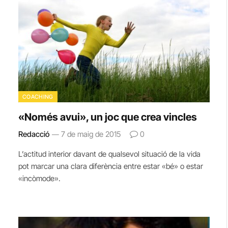
COACHING
«Només avui», un joc que crea vincles
Redacció
7 de maig de 2015
0
L’actitud interior davant de qualsevol situació de la vida
pot marcar una clara diferència entre estar «bé» o estar
«incòmode».