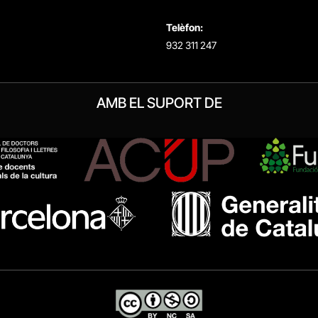
Telèfon:
932 311 247
AMB EL SUPORT DE