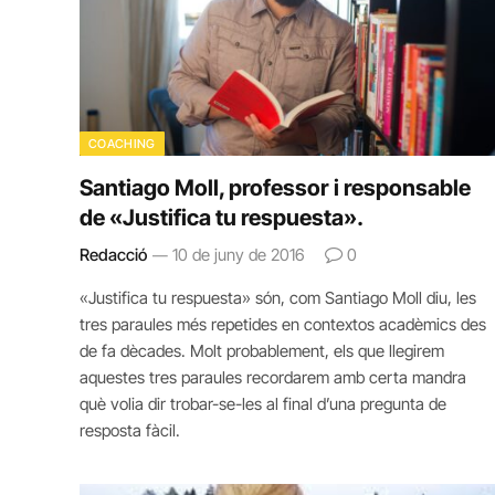
COACHING
Santiago Moll, professor i responsable
de «Justifica tu respuesta».
Redacció
10 de juny de 2016
0
«Justifica tu respuesta» són, com Santiago Moll diu, les
tres paraules més repetides en contextos acadèmics des
de fa dècades. Molt probablement, els que llegirem
aquestes tres paraules recordarem amb certa mandra
què volia dir trobar-se-les al final d’una pregunta de
resposta fàcil.