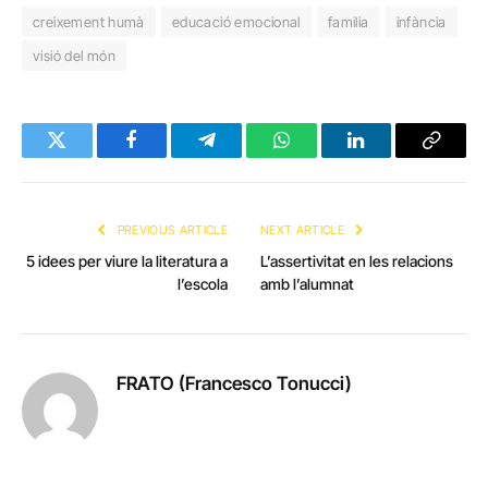
creixement humà
educació emocional
familia
infància
visió del món
Twitter
Facebook
Telegram
WhatsApp
LinkedIn
Copy
Link
PREVIOUS ARTICLE
NEXT ARTICLE
5 idees per viure la literatura a
L’assertivitat en les relacions
l’escola
amb l’alumnat
FRATO (Francesco Tonucci)