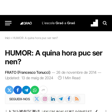
Inici
»
HUMOR: A quina hora puc ser nen?
HUMOR: A quina hora puc ser
nen?
FRATO (Francesco Tonucci)
26 de novembre de 2014
Updated:
13 de maig de 2024
1 Min Read
X
Instagram
LinkedIn
Telegram
Facebook
RSS
SEGUEIX-NOS
(Twitter)