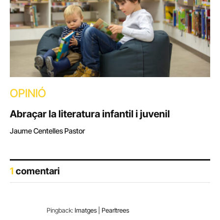
OPINIÓ
Abraçar la literatura infantil i juvenil
Jaume Centelles Pastor
1
comentari
Pingback:
Imatges | Pearltrees