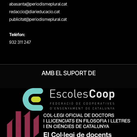
abasanta@periodismeplural.cat
redaccio@diarieducacio.cat
publicitat@periodismeplural.cat
Telèfon:
932 311 247
AMB EL SUPORT DE