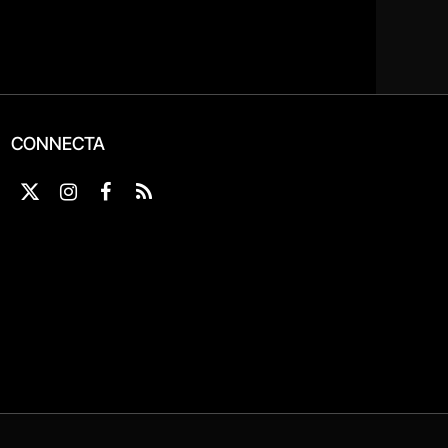
CONNECTA
X
Instagram
Facebook
RSS
(Twitter)