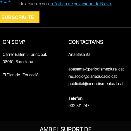
ON SOM?
CONTACTA'NS
Carrer Bailén 5, principal.
Ana Basanta
08010, Barcelona
abasanta@periodismeplural.cat
El Diari de l'Educació
redaccio@diarieducacio.cat
publicitat@periodismeplural.cat
Telèfon:
932 311 247
AMB EL SUPORT DE