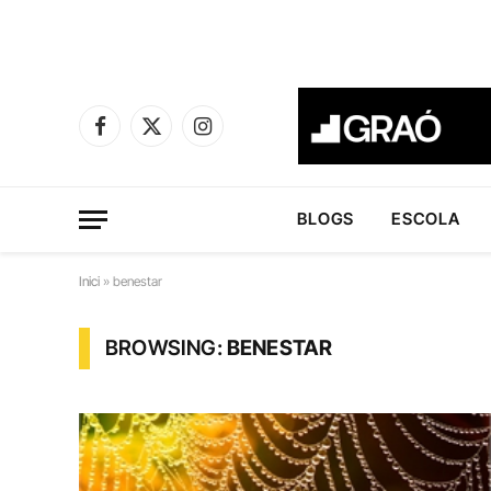
Facebook
X
Instagram
(Twitter)
BLOGS
ESCOLA
Inici
»
benestar
BROWSING:
BENESTAR