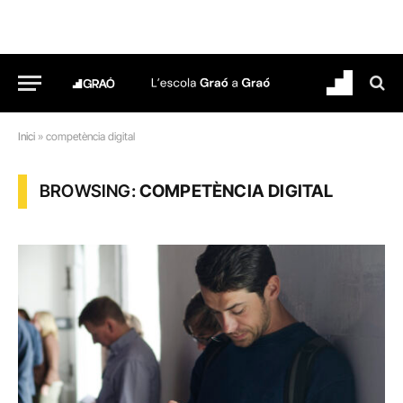
Inici
»
competència digital
BROWSING:
COMPETÈNCIA DIGITAL