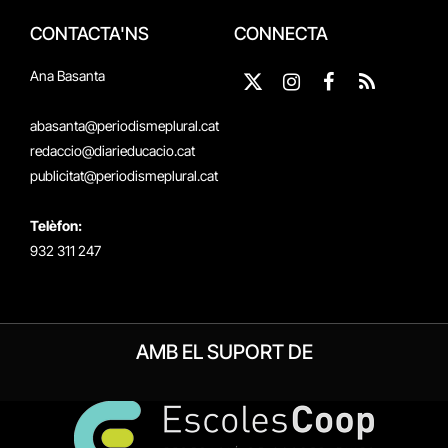
CONTACTA'NS
CONNECTA
Ana Basanta
X
Instagram
Facebook
RSS
(Twitter)
abasanta@periodismeplural.cat
redaccio@diarieducacio.cat
publicitat@periodismeplural.cat
Telèfon:
932 311 247
AMB EL SUPORT DE