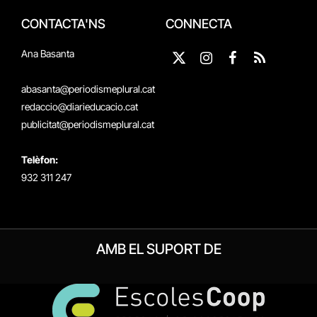
CONTACTA'NS
CONNECTA
Ana Basanta
X
Instagram
Facebook
RSS
(Twitter)
abasanta@periodismeplural.cat
redaccio@diarieducacio.cat
publicitat@periodismeplural.cat
Telèfon:
932 311 247
AMB EL SUPORT DE