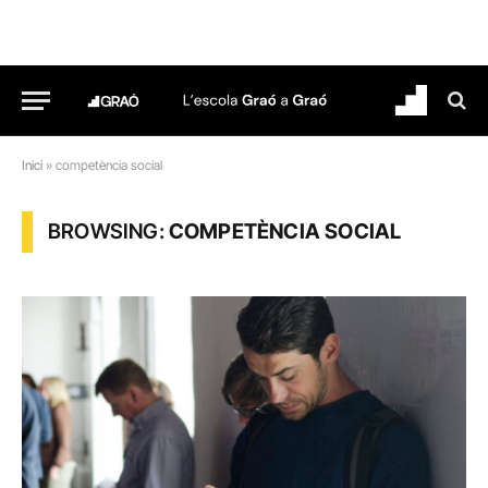
Inici
»
competència social
BROWSING:
COMPETÈNCIA SOCIAL