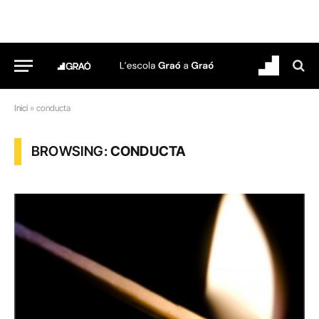
Inici
»
conducta
BROWSING:
CONDUCTA