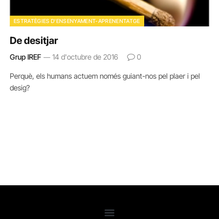
ESTRATÈGIES D'ENSENYAMENT-APRENENTATGE
De desitjar
Grup IREF
14 d'octubre de 2016
0
Perquè, els humans actuem només guiant-nos pel plaer i pel
desig?