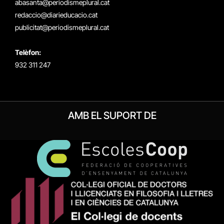
abasanta@periodismeplural.cat
redaccio@diarieducacio.cat
publicitat@periodismeplural.cat
Telèfon:
932 311 247
AMB EL SUPORT DE