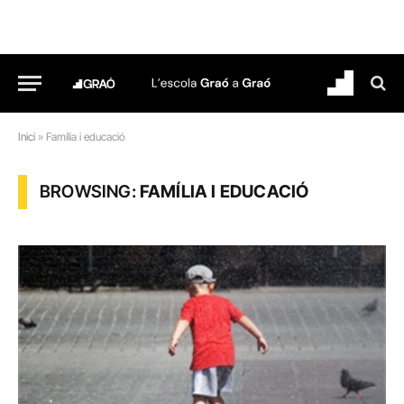
Inici
»
Família i educació
BROWSING:
FAMÍLIA I EDUCACIÓ