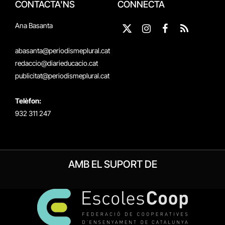
CONTACTA'NS
CONNECTA
Ana Basanta
X
Instagram
Facebook
RSS
(Twitter)
abasanta@periodismeplural.cat
redaccio@diarieducacio.cat
publicitat@periodismeplural.cat
Telèfon:
932 311 247
AMB EL SUPORT DE