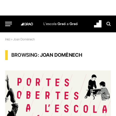
Inici
»
Joan Domènech
BROWSING:
JOAN DOMÈNECH