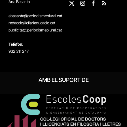
Ana Basanta
X
Instagram
Facebook
RSS
(Twitter)
abasanta@periodismeplural.cat
redaccio@diarieducacio.cat
publicitat@periodismeplural.cat
Telèfon:
932 311 247
AMB EL SUPORT DE