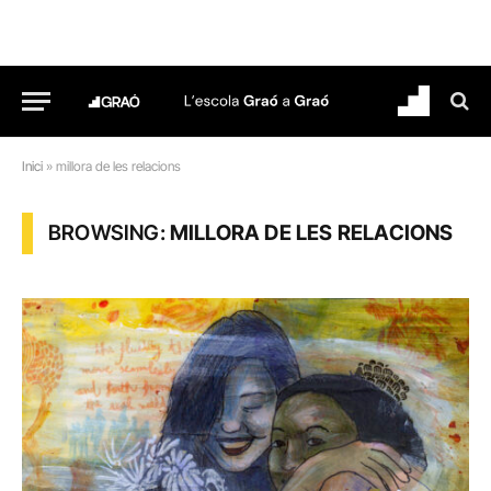
Inici
»
millora de les relacions
BROWSING:
MILLORA DE LES RELACIONS