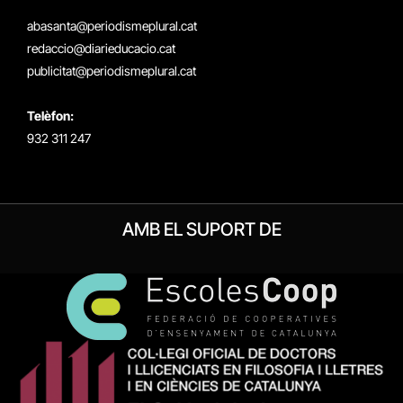
(Twitter)
abasanta@periodismeplural.cat
redaccio@diarieducacio.cat
publicitat@periodismeplural.cat
Telèfon:
932 311 247
AMB EL SUPORT DE