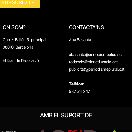
ON SOM?
CONTACTA'NS
Carrer Bailén 5, principal.
Ana Basanta
08010, Barcelona
abasanta@periodismeplural.cat
El Diari de l'Educació
redaccio@diarieducacio.cat
publicitat@periodismeplural.cat
Telèfon:
932 311 247
AMB EL SUPORT DE