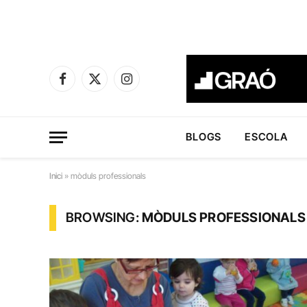
Facebook
X
Instagram
(Twitter)
BLOGS
ESCOLA
Inici
»
mòduls professionals
BROWSING:
MÒDULS PROFESSIONALS