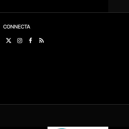
CONNECTA
X
Instagram
Facebook
RSS
(Twitter)