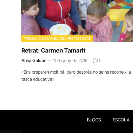
FORMACIÓ CONTÍNUA DEL PROFESSORAT
Retrat: Carmen Tamarit
Anna Galdon
11 de juny de 2018
0
«Ens preparen molt bé, però després no se’ns reconeix la
tasca educativa»
BLOGS
ESCOLA