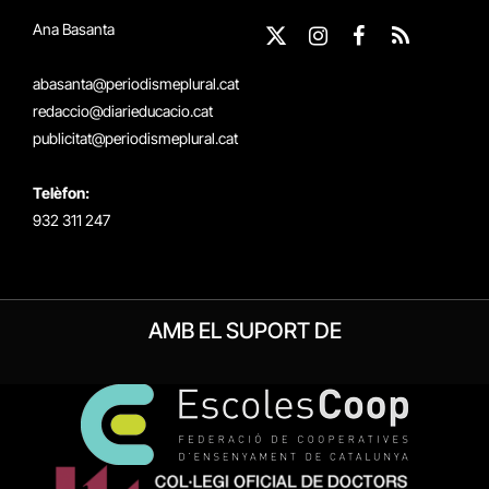
Ana Basanta
X
Instagram
Facebook
RSS
(Twitter)
abasanta@periodismeplural.cat
redaccio@diarieducacio.cat
publicitat@periodismeplural.cat
Telèfon:
932 311 247
AMB EL SUPORT DE