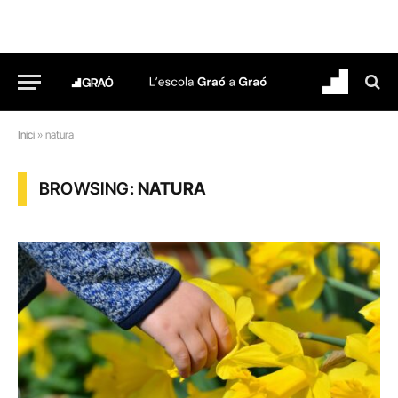
Inici
»
natura
BROWSING:
NATURA