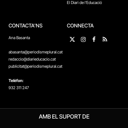
El Diari de l'Educació
CONTACTA'NS
CONNECTA
Ana Basanta
X
Instagram
Facebook
RSS
(Twitter)
abasanta@periodismeplural.cat
redaccio@diarieducacio.cat
publicitat@periodismeplural.cat
Telèfon:
932 311 247
AMB EL SUPORT DE