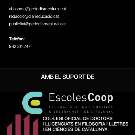
(Twitter)
abasanta@periodismeplural.cat
redaccio@diarieducacio.cat
publicitat@periodismeplural.cat
Telèfon:
932 311 247
AMB EL SUPORT DE