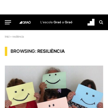
Inici
»
resiliència
BROWSING:
RESILIÈNCIA