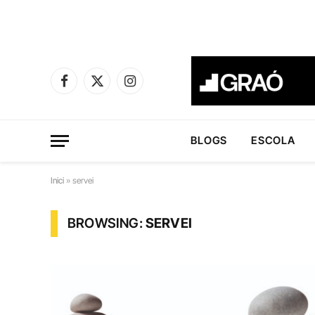
Facebook
X
Instagram
(Twitter)
BLOGS
ESCOLA
Inici
»
servei
BROWSING:
SERVEI