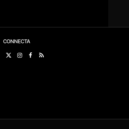
CONNECTA
X
Instagram
Facebook
RSS
(Twitter)