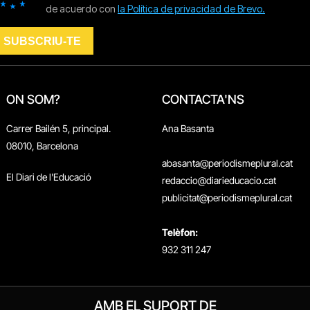
ON SOM?
CONTACTA'NS
Carrer Bailén 5, principal.
Ana Basanta
08010, Barcelona
abasanta@periodismeplural.cat
El Diari de l'Educació
redaccio@diarieducacio.cat
publicitat@periodismeplural.cat
Telèfon:
932 311 247
AMB EL SUPORT DE