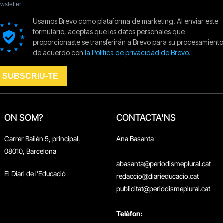
ON SOM?
CONTACTA'NS
Carrer Bailén 5, principal.
Ana Basanta
08010, Barcelona
abasanta@periodismeplural.cat
El Diari de l'Educació
redaccio@diarieducacio.cat
publicitat@periodismeplural.cat
Telèfon: