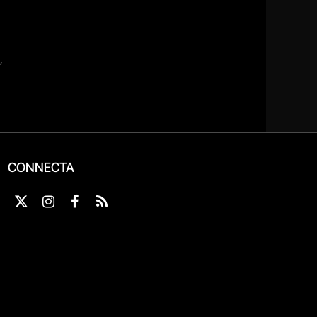
CONNECTA
X
Instagram
Facebook
RSS
(Twitter)