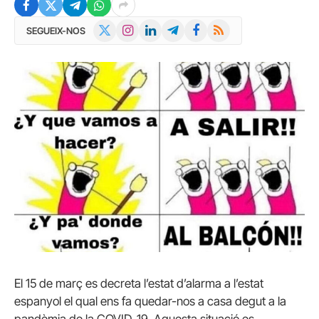
X
Instagram
LinkedIn
Telegram
Facebook
RSS
SEGUEIX-NOS
(Twitter)
El 15 de març es decreta l’estat d’alarma a l’estat
espanyol el qual ens fa quedar-nos a casa degut a la
pandèmia de la COVID-19. Aquesta situació es