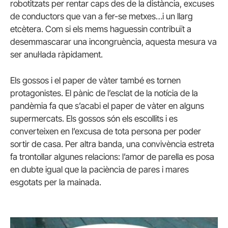
robotitzats per rentar caps des de la distància, excuses
de conductors que van a fer-se metxes…i un llarg
etcètera. Com si els mems haguessin contribuït a
desemmascarar una incongruència, aquesta mesura va
ser anul·lada ràpidament.
Els gossos i el paper de vàter també es tornen
protagonistes. El pànic de l’esclat de la notícia de la
pandèmia fa que s’acabi el paper de vàter en alguns
supermercats. Els gossos són els escollits i es
converteixen en l’excusa de tota persona per poder
sortir de casa. Per altra banda, una convivència estreta
fa trontollar algunes relacions: l’amor de parella es posa
en dubte igual que la paciència de pares i mares
esgotats per la mainada.