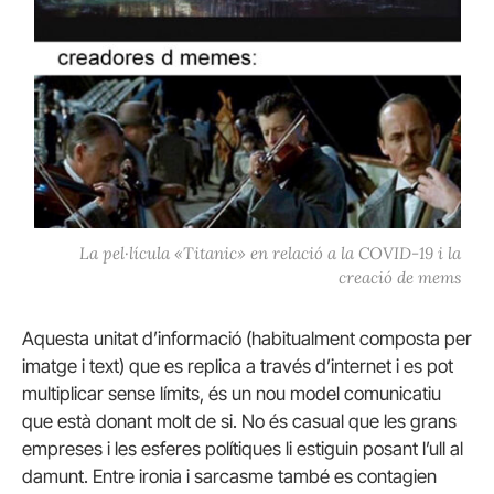
La pel·lícula «Titanic» en relació a la COVID-19 i la
creació de mems
Aquesta unitat d’informació (habitualment composta per
imatge i text) que es replica a través d’internet i es pot
multiplicar sense límits, és un nou model comunicatiu
que està donant molt de si. No és casual que les grans
empreses i les esferes polítiques li estiguin posant l’ull al
damunt. Entre ironia i sarcasme també es contagien