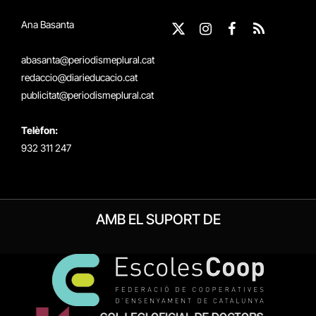
Ana Basanta
X
Instagram
Facebook
RSS
(Twitter)
abasanta@periodismeplural.cat
redaccio@diarieducacio.cat
publicitat@periodismeplural.cat
Telèfon:
932 311 247
AMB EL SUPORT DE