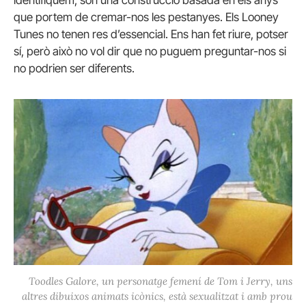
identifiquem, són una construcció basada en els anys
que portem de cremar-nos les pestanyes. Els Looney
Tunes no tenen res d’essencial. Ens han fet riure, potser
sí, però això no vol dir que no puguem preguntar-nos si
no podrien ser diferents.
Toodles Galore, un personatge femení de Tom i Jerry, uns
altres dibuixos animats icònics, està sexualitzat i amb prou