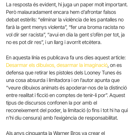
La resposta és evident, hi juga un paper molt important.
Però malauradament encara hem d’afrontar falsos
debat estèrils: “eliminar la violència de les pantalles no
farà la gent menys violenta”, “fer una broma racista no
vol dir ser racista”, “avui en dia la gent s’ofèn per tot, ja
no es pot dir res”, i un llarg i avorrit etcètera.
En aquesta línia es publicava fa uns dies aquest article:
Desarmar els dibuixos, desarmar la imaginació
, on es
defensa que retirar les pistoles dels Looney Tunes és
una cosa absurda i limitadora i on l’autor apunta que
“veure dibuixos animats és apoderar-nos de la distinció
entre realitat i ficció en comptes de tenir-li por”. Aquest
tipus de discursos confonen la por amb el
reconeixement del poder, la limitació (o fins i tot hi ha qui
n’hi diu censura) amb l’exigència de responsabilitat.
Als anys cinquanta la Warner Bros va crear el