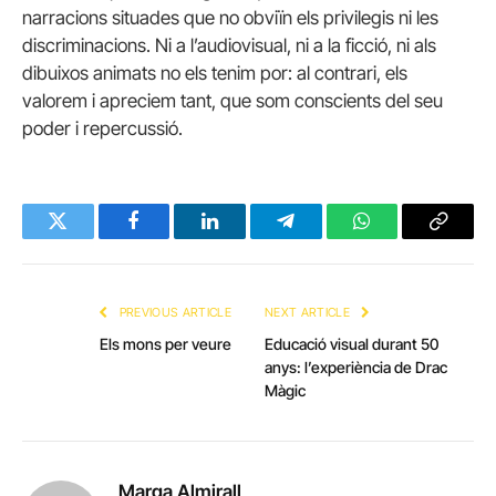
narracions situades que no obviïn els privilegis ni les
discriminacions. Ni a l’audiovisual, ni a la ficció, ni als
dibuixos animats no els tenim por: al contrari, els
valorem i apreciem tant, que som conscients del seu
poder i repercussió.
Twitter
Facebook
LinkedIn
Telegram
WhatsApp
Copy
Link
PREVIOUS ARTICLE
NEXT ARTICLE
Els mons per veure
Educació visual durant 50
anys: l’experiència de Drac
Màgic
Marga Almirall