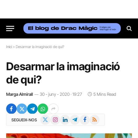
Inici
»
Desarmar la imaginació de qui?
Desarmar la imaginació
de qui?
Marga Almirall
30 - juny - 2020 · 19:27
5 Mins Read
X
Instagram
LinkedIn
Telegram
Facebook
RSS
SEGUEIX-NOS
(Twitter)