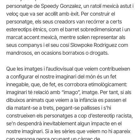
personatge de Speedy Gonzalez, un ratolí mexicà astut i
veloç que va ser acollit amb èxit. Per construir el
personatge, els seus creadors van recórrer a certs
estereotips ètnics, com el barret sobredimensionat i un
marcat accent mexicà, mentre solien representar als
seus companys i el seu cosí Slowpoke Rodriguez com
mandrosos, en ocasions borratxos o drogats.
Que les imatges i l’audiovisual que veiem contribueixen
a configurar el nostre imaginari del món és un fet
innegable, que, de fet, es corrobora etimològicament:
imaginari té relació amb “imago”, imatge. Per tant, si als
dibuixos animats que veiem a la infància es passen el
dia matant-se a trets, pegant-se pallisses i s’hi
construeixen els personatges a cop d’estereotip racista,
se’n despendrà inevitablement algun impacte en el
nostre imaginari. Si a les sèries que veiem no hi apareix
cap persona negra ocupant un càrrec de