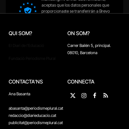
QUI SOM?
ON SOM?
El Diari de l'Educació
Carrer Bailén 5, principal.
08010, Barcelona
Fundació Periodisme Plural
CONTACTA'NS
CONNECTA
Ana Basanta
X
Instagram
Facebook
RSS
(Twitter)
abasanta@periodismeplural.cat
redaccio@diarieducacio.cat
publicitat@periodismeplural.cat