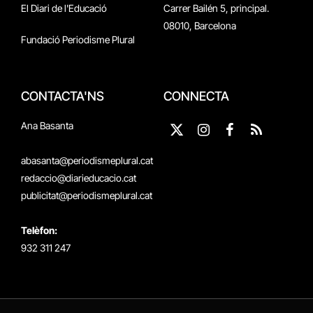
El Diari de l'Educació
Carrer Bailén 5, principal.
08010, Barcelona
Fundació Periodisme Plural
CONTACTA'NS
CONNECTA
Ana Basanta
X
Instagram
Facebook
RSS
(Twitter)
abasanta@periodismeplural.cat
redaccio@diarieducacio.cat
publicitat@periodismeplural.cat
Telèfon:
932 311 247