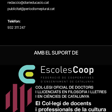
redaccio@diarieducacio.cat
publicitat@periodismeplural.cat
Telèfon:
932 311 247
AMB EL SUPORT DE