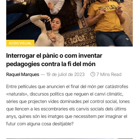
AUDIOVISUAL
Interrogar el pànic o com inventar
pedagogies contra la fi del món
Raquel Marques
19 de juliol de 2023
7 Mins Read
Entre pel·lícules que anuncien el final del món per catàstrofes
«naturals», discursos polítics que neguen el canvi climàtic,
sèries que projecten vides dominades pel control social, lones
que llencen a les escombraries els canvis socials dels últims
anys, quines són les imatges que necessitem per imaginar el
futur com alguna cosa desitjable?