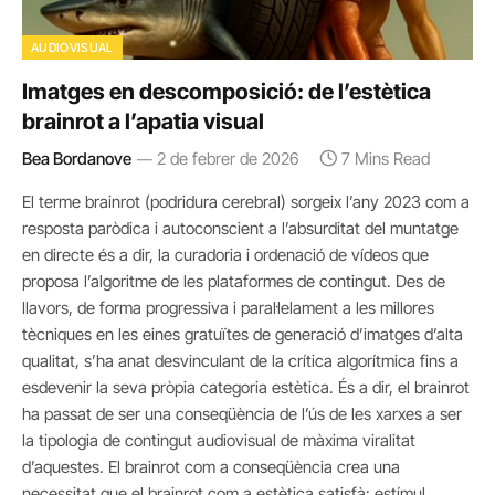
AUDIOVISUAL
Imatges en descomposició: de l’estètica
brainrot a l’apatia visual
Bea Bordanove
2 de febrer de 2026
7 Mins Read
El terme brainrot (podridura cerebral) sorgeix l’any 2023 com a
resposta paròdica i autoconscient a l’absurditat del muntatge
en directe és a dir, la curadoria i ordenació de vídeos que
proposa l’algoritme de les plataformes de contingut. Des de
llavors, de forma progressiva i paral·lelament a les millores
tècniques en les eines gratuïtes de generació d’imatges d’alta
qualitat, s’ha anat desvinculant de la crítica algorítmica fins a
esdevenir la seva pròpia categoria estètica. És a dir, el brainrot
ha passat de ser una conseqüència de l’ús de les xarxes a ser
la tipologia de contingut audiovisual de màxima viralitat
d’aquestes. El brainrot com a conseqüència crea una
necessitat que el brainrot com a estètica satisfà: estímul