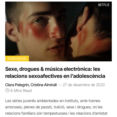
AUDIOVISUAL
Sexe, drogues & música electrònica: les
relacions sexoafectives en l’adolescència
Clara Pelegrin, Cristina Almirall
27 de desembre de 2022
6 Mins Read
Les sèries juvenils ambientades en instituts, amb trames
amoroses, plenes de passió, traïció, sexe i drogues, on les
relacions familiars són tempestuoses i les relacions d’amistat