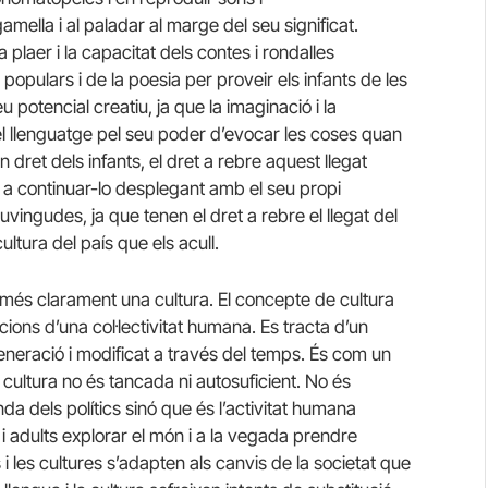
ella i al paladar al marge del seu significat.
plaer i la capacitat dels contes i rondalles
 populars i de la poesia per proveir els infants de les
 potencial creatiu, ja que la imaginació i la
el llenguatge pel seu poder d’evocar les coses quan
 dret dels infants, el dret a rebre aquest llegat
t a continuar-lo desplegant amb el seu propi
ingudes, ja que tenen el dret a rebre el llegat del
ultura del país que els acull.
n més clarament una cultura. El concepte de cultura
cions d’una col·lectivitat humana. Es tracta d’un
eneració i modificat a través del temps. És com un
 cultura no és tancada ni autosuficient. No és
a dels polítics sinó que és l’activitat humana
i adults explorar el món i a la vegada prendre
i les cultures s’adapten als canvis de la societat que