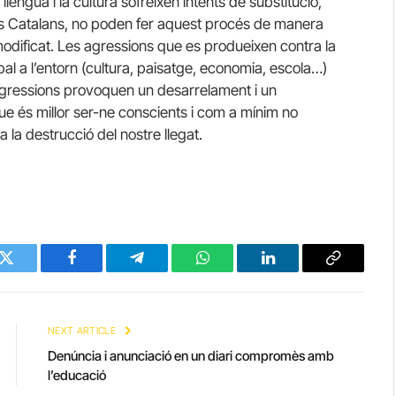
 llengua i la cultura sofreixen intents de substitució,
os Catalans, no poden fer aquest procés de manera
modificat. Les agressions que es produeixen contra la
bal a l’entorn (cultura, paisatge, economia, escola…)
 agressions provoquen un desarrelament i un
 és millor ser-ne conscients i com a mínim no
a la destrucció del nostre llegat.
Twitter
Facebook
Telegram
WhatsApp
LinkedIn
Copy
Link
NEXT ARTICLE
Denúncia i anunciació en un diari compromès amb
l’educació