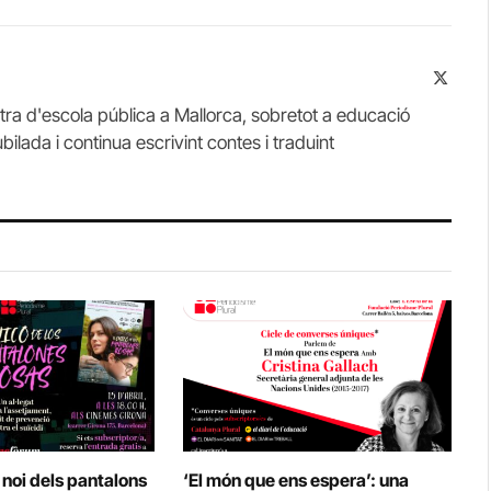
X
(Twitte
stra d'escola pública a Mallorca, sobretot a educació
ubilada i continua escrivint contes i traduint
 noi dels pantalons
‘El món que ens espera’: una