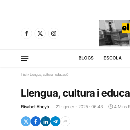
Facebook
X
Instagram
(Twitter)
BLOGS
ESCOLA
Inici
»
Llengua, cultura i educació
Llengua, cultura i educa
Elisabet Abeyà
21 - gener - 2025 · 06:43
4 Mins 