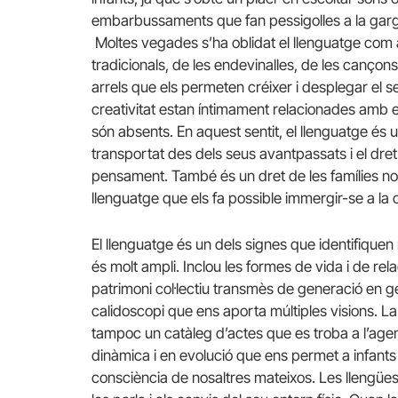
embarbussaments que fan pessigolles a la gargam
Moltes vegades s’ha oblidat el llenguatge com a 
tradicionals, de les endevinalles, de les cançons
arrels que els permeten créixer i desplegar el seu
creativitat estan íntimament relacionades amb 
són absents. En aquest sentit, el llenguatge és un
transportat des dels seus avantpassats i el dre
pensament. També és un dret de les famílies nouv
llenguatge que els fa possible immergir-se a la c
El llenguatge és un dels signes que identifique
és molt ampli. Inclou les formes de vida i de rela
patrimoni col·lectiu transmès de generació en g
calidoscopi que ens aporta múltiples visions. La
tampoc un catàleg d’actes que es troba a l’agend
dinàmica i en evolució que ens permet a infants 
consciència de nosaltres mateixos. Les llengües 