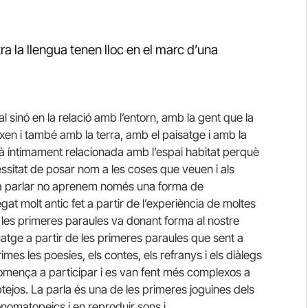
a la llengua tenen lloc en el marc d’una
al sinó en la relació amb l’entorn, amb la gent que la
ixen i també amb la terra, amb el paisatge i amb la
tà íntimament relacionada amb l’espai habitat perquè
essitat de posar nom a les coses que veuen i als
 a parlar no aprenem només una forma de
at molt antic fet a partir de l’experiència de moltes
 les primeres paraules va donant forma al nostre
guatge a partir de les primeres paraules que sent a
rimes les poesies, els contes, els refranys i els diàlegs
 comença a participar i es van fent més complexos a
ejos. La parla és una de les primeres joguines dels
 onomatopeics i en reproduir sons i