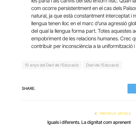
les parla i als canvis del seu entorn físic. Quan la
com ocorre persistentment en el cas dels Païs
natural, ja que està constantment interceptat i 
llengua tenen lloc en el marc d’una agressió glo
del qual la llengua forma part. Totes aquestes
empobriment de les relacions humanes. Crec que
contribuir per inconsciència a la uniformització i 
10 anys del Diari de l'Educació
Diari de l'Educació
SHARE.
PREVIOUS ARTICLE
Iguals i diferents. La dignitat com aprenent