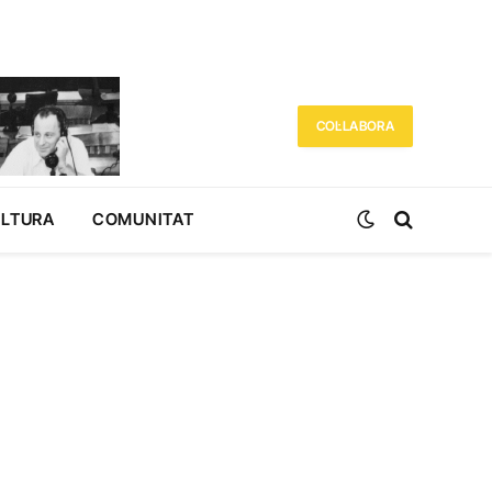
COL·LABORA
ULTURA
COMUNITAT