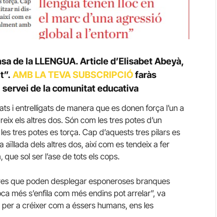
nsa de la LLENGUA. Article d’Elisabet Abeyà,
t”.
AMB LA TEVA SUBSCRIPCIÓ
faràs
 servei de la comunitat educativa
ts i entrelligats de manera que es donen força l’un a
obreix els altres dos. Són com les tres potes d’un
es tres potes es torça. Cap d’aquests tres pilars es
aïllada dels altres dos, així com es tendeix a fer
 que sol ser l’ase de tots els cops.
arbres que poden desplegar esponeroses branques
ca més s’enfila com més endins pot arrelar”, va
, per a créixer com a éssers humans, ens les