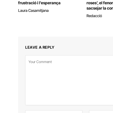
frustració i l’esperança
roses’, el fen
sacsejar la con
Laura Casamitjana
Redacció
LEAVE A REPLY