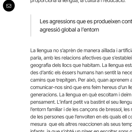
proporciona la llengua, la cultura i l’educació.
Les agressions que es produeixen contr
agressió global a l’entorn
La llengua no s’aprèn de manera aïllada i artifici
parla, amb les relacions afectives que s’estable
geografia dels llocs que habitam. La llengua es
des d’antic els éssers humans han sentit la nec
camins que trepitgen. Per això, quan aprenem
comunicar-nos sinó que ens feim hereus d’un lleg
generacions. La llengua en què escoltam i deim
pensament. L’infant petit va bastint el seu llen
l’entorn familiar i de les cançons de bressol, les 
de les persones que l’envolten en els quals ell
mesura que els altres reaccionen als seus tempt
infants, ja que s’obté un plaer en escoltar sons