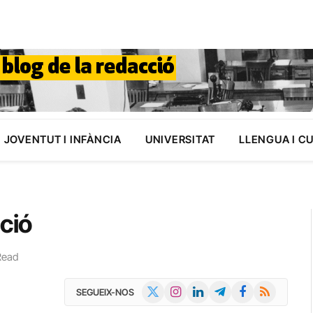
JOVENTUT I INFÀNCIA
UNIVERSITAT
LLENGUA I C
ció
Read
X
Instagram
LinkedIn
Telegram
Facebook
RSS
SEGUEIX-NOS
(Twitter)