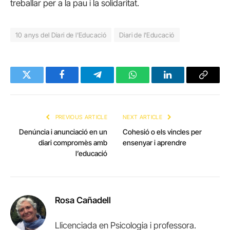
treballar per a la pau i la solidaritat.
10 anys del Diari de l'Educació
Diari de l'Educació
Twitter
Facebook
Telegram
WhatsApp
LinkedIn
Copy
Link
PREVIOUS ARTICLE
NEXT ARTICLE
Denúncia i anunciació en un
Cohesió o els vincles per
diari compromès amb
ensenyar i aprendre
l’educació
Rosa Cañadell
Llicenciada en Psicologia i professora.