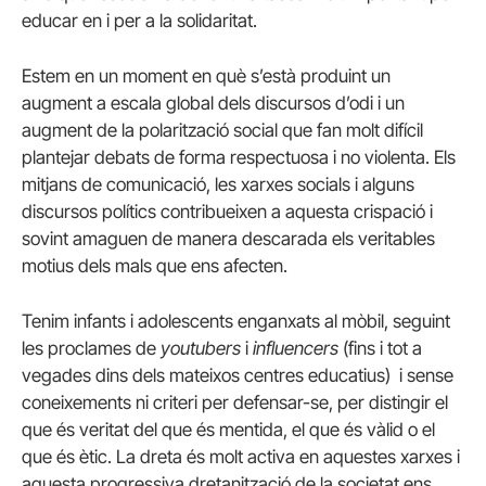
educar en i per a la solidaritat.
Estem en un moment en què s’està produint un
augment a escala global dels discursos d’odi i un
augment de la polarització social que fan molt difícil
plantejar debats de forma respectuosa i no violenta. Els
mitjans de comunicació, les xarxes socials i alguns
discursos polítics contribueixen a aquesta crispació i
sovint amaguen de manera descarada els veritables
motius dels mals que ens afecten.
Tenim infants i adolescents enganxats al mòbil, seguint
les proclames de
youtubers
i
influencers
(fins i tot a
vegades dins dels mateixos centres educatius) i sense
coneixements ni criteri per defensar-se, per distingir el
que és veritat del que és mentida, el que és vàlid o el
que és ètic. La dreta és molt activa en aquestes xarxes i
aquesta progressiva dretanització de la societat ens