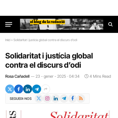
Inici
»
Solidaritat i justícia global contra el discurs d’odi
Solidaritat i justícia global
contra el discurs d’odi
Rosa Cañadell
23 - gener - 2025 · 04:34
4 Mins Read
X
Instagram
LinkedIn
Telegram
Facebook
RSS
SEGUEIX-NOS
(Twitter)