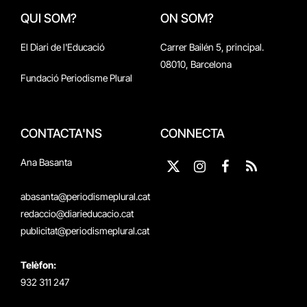
QUI SOM?
ON SOM?
El Diari de l'Educació
Carrer Bailén 5, principal.
08010, Barcelona
Fundació Periodisme Plural
CONTACTA'NS
CONNECTA
Ana Basanta
X
Instagram
Facebook
RSS
(Twitter)
abasanta@periodismeplural.cat
redaccio@diarieducacio.cat
publicitat@periodismeplural.cat
Telèfon:
932 311 247