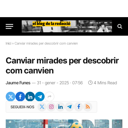
Inici
»
Canviar mirades per descobrir com canvien
Canviar mirades per descobrir
com canvien
Jaume Funes
31 - gener - 2025 · 07:56
4 Mins Read
X
Instagram
LinkedIn
Telegram
Facebook
RSS
SEGUEIX-NOS
(Twitter)