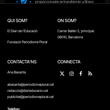
QUI SOM?
ON SOM?
El Diari de l'Educació
Carrer Bailén 5, principal.
08010, Barcelona
Fundació Periodisme Plural
CONTACTA'NS
CONNECTA
Ana Basanta
X
Instagram
Facebook
RSS
(Twitter)
abasanta@periodismeplural.cat
redaccio@diarieducacio.cat
publicitat@periodismeplural.cat
Telèfon: