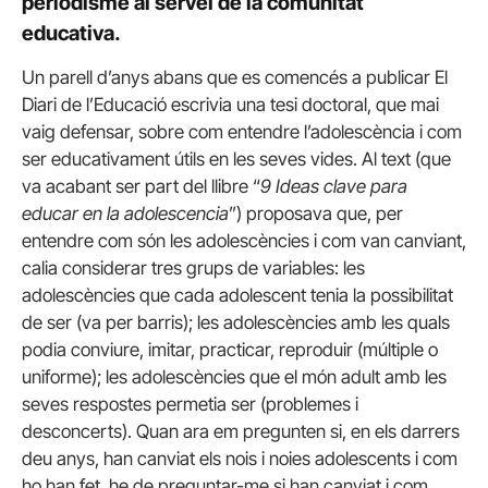
periodisme al servei de la comunitat
educativa.
Un parell d’anys abans que es comencés a publicar El
Diari de l’Educació escrivia una tesi doctoral, que mai
vaig defensar, sobre com entendre l’adolescència i com
ser educativament útils en les seves vides. Al text (que
va acabant ser part del llibre “
9 Ideas clave para
educar en la adolescencia
”) proposava que, per
entendre com són les adolescències i com van canviant,
calia considerar tres grups de variables: les
adolescències que cada adolescent tenia la possibilitat
de ser (va per barris); les adolescències amb les quals
podia conviure, imitar, practicar, reproduir (múltiple o
uniforme); les adolescències que el món adult amb les
seves respostes permetia ser (problemes i
desconcerts). Quan ara em pregunten si, en els darrers
deu anys, han canviat els nois i noies adolescents i com
ho han fet, he de preguntar-me si han canviat i com