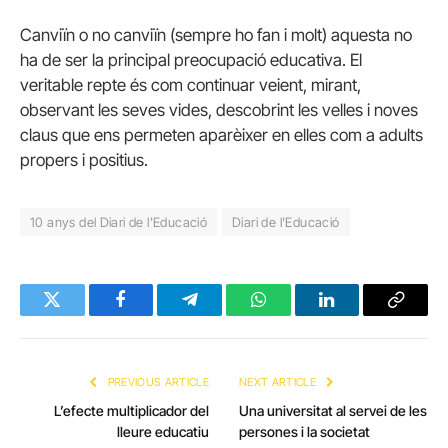
Canviïn o no canviïn (sempre ho fan i molt) aquesta no
ha de ser la principal preocupació educativa. El
veritable repte és com continuar veient, mirant,
observant les seves vides, descobrint les velles i noves
claus que ens permeten aparèixer en elles com a adults
propers i positius.
10 anys del Diari de l'Educació
Diari de l'Educació
Twitter
Facebook
Telegram
WhatsApp
LinkedIn
Copy
Link
PREVIOUS ARTICLE
NEXT ARTICLE
L’efecte multiplicador del
Una universitat al servei de les
lleure educatiu
persones i la societat